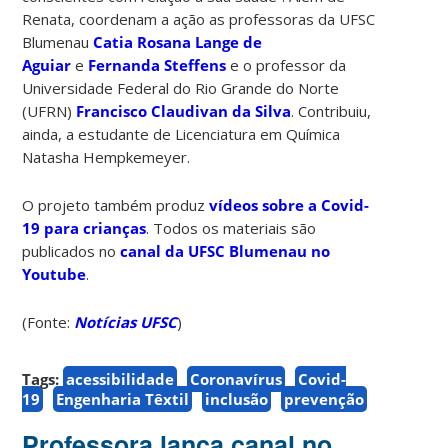
Renata, coordenam a ação as professoras da UFSC
Blumenau
Catia Rosana Lange de
Aguiar
e
Fernanda Steffens
e o professor da
Universidade Federal do Rio Grande do Norte
(UFRN)
Francisco Claudivan da Silva
. Contribuiu,
ainda, a estudante de Licenciatura em Química
Natasha Hempkemeyer.
O projeto também produz
vídeos sobre a Covid-
19 para crianças
. Todos os materiais são
publicados no
canal da UFSC Blumenau no
Youtube
.
(Fonte:
Notícias UFSC
)
Tags:
acessibilidade
Coronavírus
Covid-
19
Engenharia Têxtil
inclusão
prevenção
Professora lança canal no