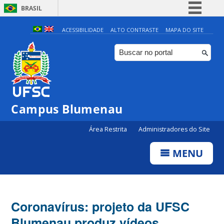
BRASIL
Simplifique!
ACESSIBILIDADE
ALTO CONTRASTE
MAPA DO SITE
Comunica BR
Participe
Acesso à informação
Legislação
Campus Blumenau
Canais
Área Restrita
Administradores do Site
MENU
Coronavírus: projeto da UFSC
Blumenau produz vídeos