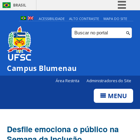
BRASIL
Simplifique!
ACESSIBILIDADE
ALTO CONTRASTE
MAPA DO SITE
Comunica BR
Participe
Acesso à informação
Legislação
Campus Blumenau
Canais
Área Restrita
Administradores do Site
MENU
Desfile emociona o público na
Semana da Inclusão