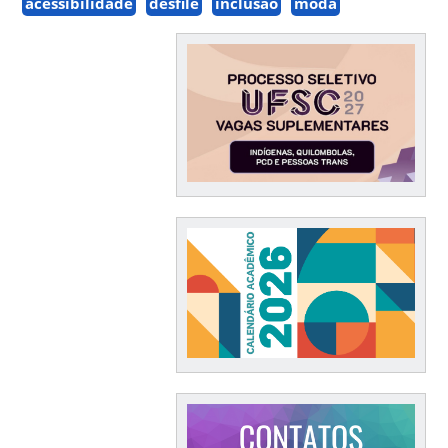
acessibilidade
desfile
inclusão
moda