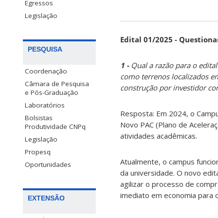
Egressos
Legislação
Edital 01/2025 - Question
PESQUISA
1 -
Qual a razão para o edita
Coordenação
como terrenos localizados em 
Câmara de Pesquisa
construção por investidor co
e Pós-Graduação
Laboratórios
Resposta:
Em 2024, o Campu
Bolsistas
Novo PAC (Plano de Aceleraç
Produtividade CNPq
atividades acadêmicas.
Legislação
Propesq
Atualmente, o campus funcio
Oportunidades
da universidade. O novo edit
agilizar o processo de compr
imediato em economia para os
EXTENSÃO