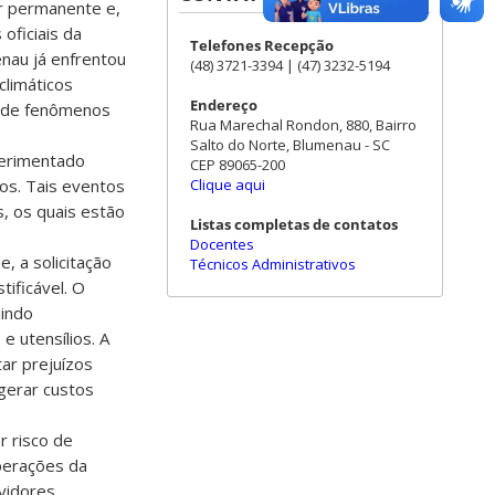
er permanente e,
oficiais da
Telefones Recepção
enau já enfrentou
(48) 3721-3394 | (47) 3232-5194
climáticos
Endereço
o de fenômenos
Rua Marechal Rondon, 880, Bairro
Salto do Norte, Blumenau - SC
perimentado
CEP 89065-200
Clique aqui
os. Tais eventos
, os quais estão
Listas completas de contatos
Docentes
, a solicitação
Técnicos Administrativos
ificável. O
uindo
e utensílios. A
ar prejuízos
gerar custos
 risco de
operações da
vidores.