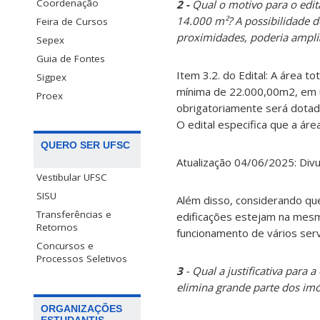
Coordenação
2 -
Qual o motivo para o edit
14.000 m²? A possibilidade 
Feira de Cursos
proximidades, poderia ampliar
Sepex
Guia de Fontes
Item 3.2. do Edital: A área 
Sigpex
mínima de 22.000,00m2, em u
Proex
obrigatoriamente será dotad
O edital especifica que a ár
QUERO SER UFSC
Atualização 04/06/2025: Div
Vestibular UFSC
SISU
Além disso, considerando qu
Transferências e
edificações estejam na mesma
Retornos
funcionamento de vários serv
Concursos e
Processos Seletivos
3
- Qual a justificativa para
elimina grande parte dos imóv
ORGANIZAÇÕES
ESTUDANTIS