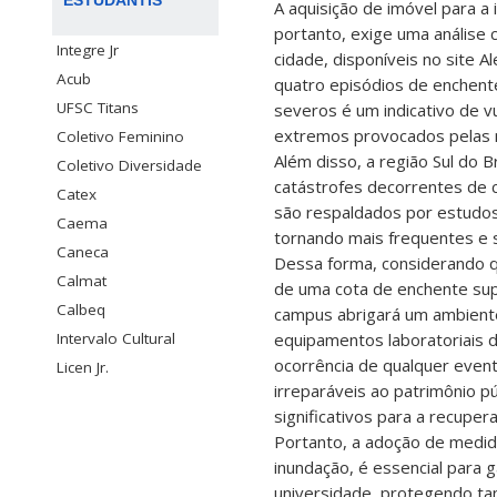
A aquisição de imóvel para 
portanto, exige uma análise 
Integre Jr
cidade, disponíveis no site A
Acub
quatro episódios de enchente
UFSC Titans
severos é um indicativo de 
extremos provocados pelas m
Coletivo Feminino
Além disso, a região Sul do 
Coletivo Diversidade
catástrofes decorrentes de 
Catex
são respaldados por estudos 
Caema
tornando mais frequentes e 
Caneca
Dessa forma, considerando qu
Calmat
de uma cota de enchente supe
Calbeq
campus abrigará um ambiente 
Intervalo Cultural
equipamentos laboratoriais d
ocorrência de qualquer even
Licen Jr.
irreparáveis ao patrimônio p
significativos para a recuper
Portanto, a adoção de medid
inundação, é essencial para 
universidade, protegendo tan