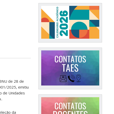
/BNU de 28 de
001/2025, emitiu
ão de Unidades
..
seleção da