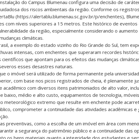
a instalação do Campus Blumenau configura uma decisão de carát
cuidadosa dos riscos ambientais da região. Conforme os registros 
lertaBlu (https://alertablu.blumenau.sc.gov.br/p/enchentes), Blum
s com níveis superiores a 15 metros. Este histórico de eventos 
vulnerabilidade da região, especialmente considerando o aument
udanças climáticas.
Brasil, a exemplo do estado vizinho do Rio Grande do Sul, tem ex
chuvas intensas, com enchentes que superaram recordes históric
científicos que apontam para os efeitos das mudanças climáticas
severos esses desastres naturais.
e o imóvel será utilizado de forma permanente pela universidade
rior, com base nos picos registrados de cheia, é plenamente just
acadêmico com diversos itens patrimoniados de alto valor, incl
e baixo, médio e alto custo, equipamentos de tecnologia, móveis 
to meteorológico extremo que resulte em enchente pode acarret
úblico, comprometer a continuidade das atividades acadêmicas e 
ação.
as preventivas, como a escolha de um imóvel em área com menor
garantir a segurança do patrimônio público e a continuidade das 
to os bens materiais quanto a integridade dos estudantes e ser