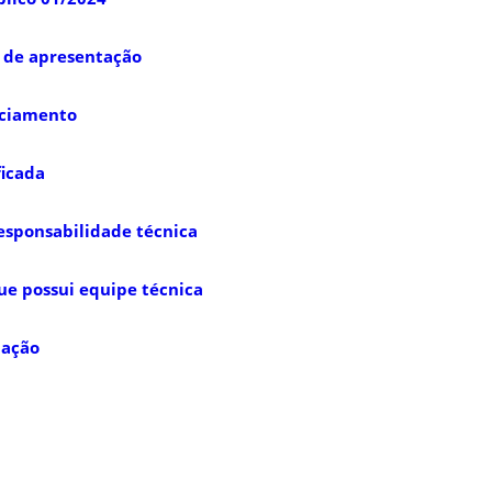
o de apresentação
nciamento
ficada
responsabilidade técnica
ue possui equipe técnica
iação