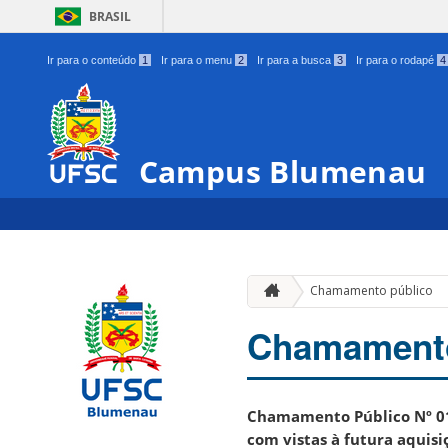
BRASIL
Ir para o conteúdo
1
Ir para o menu
2
Ir para a busca
3
Ir para o rodapé
4
Campus Blumenau
Chamamento público
Chamamento
Chamamento Público Nº 01
com vistas à futura aquisi