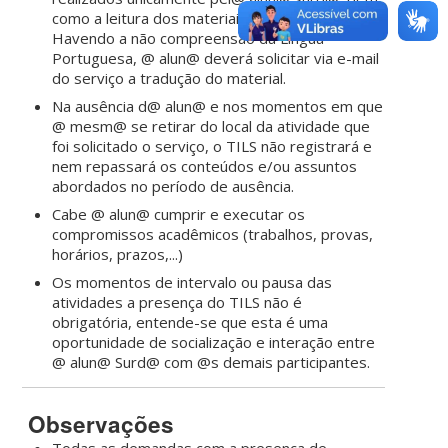
como a leitura dos materiais solicitados.
Havendo a não compreensão da Língua
Portuguesa, @ alun@ deverá solicitar via e-mail
do serviço a tradução do material.
Na ausência d@ alun@ e nos momentos em que
@ mesm@ se retirar do local da atividade que
foi solicitado o serviço, o TILS não registrará e
nem repassará os conteúdos e/ou assuntos
abordados no período de ausência.
Cabe @ alun@ cumprir e executar os
compromissos acadêmicos (trabalhos, provas,
horários, prazos,...)
Os momentos de intervalo ou pausa das
atividades a presença do TILS não é
obrigatória, entende-se que esta é uma
oportunidade de socialização e interação entre
@ alun@ Surd@ com @s demais participantes.
Observações
Todas as demandas com a presença de