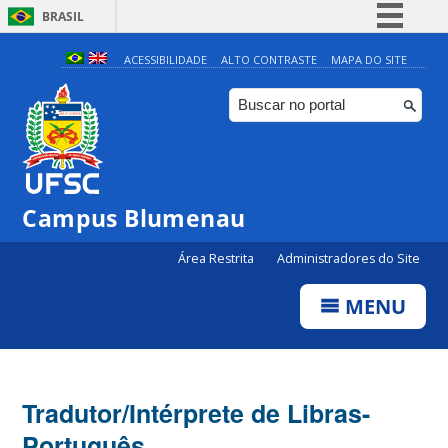
BRASIL
Simplifique!
ACESSIBILIDADE
ALTO CONTRASTE
MAPA DO SITE
Comunica BR
Participe
Acesso à informação
Legislação
Campus Blumenau
Canais
Área Restrita
Administradores do Site
MENU
Tradutor/Intérprete de Libras-
Português