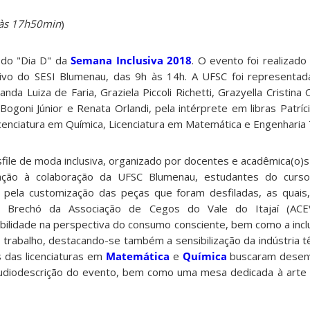
 às 17h50min
)
 do "Dia D" da
Semana Inclusiva 2018
. O evento foi realizado
ivo do SESI Blumenau, das 9h às 14h. A UFSC foi representad
nda Luiza de Faria, Graziela Piccoli Richetti, Grazyella Cristina O
Bogoni Júnior e Renata Orlandi, pela intérprete em libras Patríci
enciatura em Química, Licenciatura em Matemática e Engenharia T
file de moda inclusiva, organizado por docentes e acadêmica(o)s
lação à colaboração da UFSC Blumenau, estudantes do cur
 pela customização das peças que foram desfiladas, as quais,
lo Brechó da Associação de Cegos do Vale do Itajaí (ACE
bilidade na perspectiva do consumo consciente, bem como a inc
trabalho, destacando-se também a sensibilização da indústria tê
os das licenciaturas em
Matemática
e
Química
buscaram desenv
udiodescrição do evento, bem como uma mesa dedicada à arte a