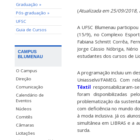
Graduação »
(
Atualizada em 25/09/2018,
Pós-graduação »
UFSC
A UFSC Blumenau participou
Guia de Cursos
(15/9), no Complexo Esport
Fabiana Schmitt Corrêa, Ferna
Jorge Cássio Nóbriga, Nério 
CAMPUS
estudantes dos cursos de Lic
BLUMENAU
O Campus
A programação incluiu um des
Direção
Uniasselvi/FAMEG. Com re
Têxtil
responsabilizaram-se
Comunicação
foram disponibilizadas pe
Calendário de
Eventos
problematização da sustenta
com deficiência no mundo do 
Núcleos
à moda inclusiva. Já os alun
Comitês
simultânea em LIBRAS e a a
Câmaras
surda.
Licitações