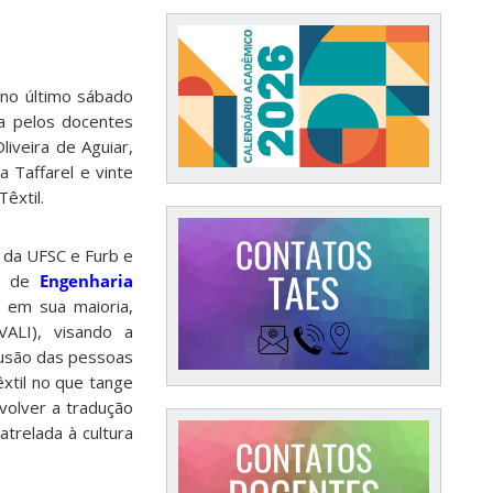
 no último sábado
a pelos docentes
liveira de Aguiar,
a Taffarel e vinte
êxtil.
 da UFSC e Furb e
so de
Engenharia
 em sua maioria,
VALI), visando a
lusão das pessoas
xtil no que tange
olver a tradução
trelada à cultura