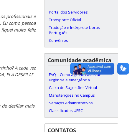
Portal dos Servidores
os profissionais e
Transporte Oficial
a. Eu como pessoa
Tradução e Intérprete Libras-
iquei muito feliz
Português
Convênios
Comunidade acadêmica
rtinho? A cada vez
DA, ELA DESFILA!
"
FAQ – Como agir em casos de
urgência e emergência
Caixa de Sugestões Virtual
Manutenções no Campus
Serviços Administrativos
 de desfilar mais.
Classificados UFSC
CONTATOS