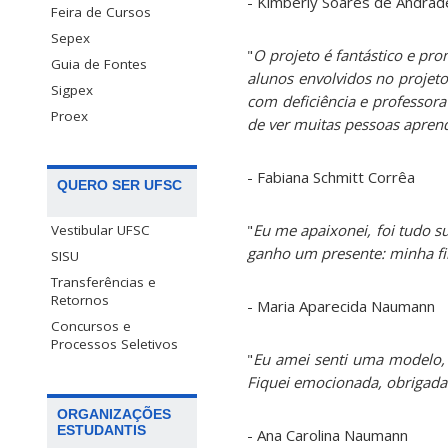
- Kimberly Soares de Andrad
Feira de Cursos
Sepex
"
O projeto é fantástico e pro
Guia de Fontes
alunos envolvidos no projeto
Sigpex
com deficiência e professor
Proex
de ver muitas pessoas apre
- Fabiana Schmitt Corrêa
QUERO SER UFSC
"
Eu me apaixonei, foi tudo su
Vestibular UFSC
ganho um presente: minha fi
SISU
Transferências e
Retornos
- Maria Aparecida Naumann
Concursos e
Processos Seletivos
"
Eu amei senti uma modelo, na
Fiquei emocionada, obrigada
ORGANIZAÇÕES
ESTUDANTIS
- Ana Carolina Naumann