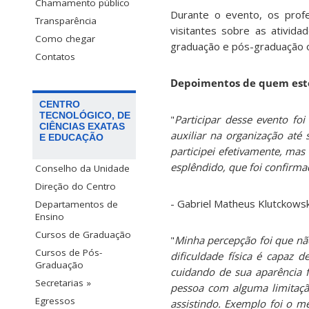
Chamamento público
Durante o evento, os pro
Transparência
visitantes sobre as ativida
Como chegar
graduação e pós-graduação o
Contatos
Depoimentos de quem est
CENTRO
TECNOLÓGICO, DE
"
Participar desse evento f
CIÊNCIAS EXATAS
auxiliar na organização até
E EDUCAÇÃO
participei efetivamente, ma
esplêndido, que foi confirma
Conselho da Unidade
Direção do Centro
- Gabriel Matheus Klutckowsk
Departamentos de
Ensino
Cursos de Graduação
"
Minha percepção foi que nã
Cursos de Pós-
dificuldade física é capaz
Graduação
cuidando de sua aparência f
Secretarias »
pessoa com alguma limitaçã
Egressos
assistindo. Exemplo foi o 