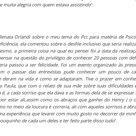
uxe muita alegria com quem estava assistindo
".
Renata Orlandi sobre o meu tema do Pcc para matéria de Psico
ficiência, ela comentou sobre o desfile inclusivo que seria reali
smo, a primeira coisa na qual eu pensei foi a data da realiza
ensar na questão do privilégio de conhecer 20 pessoas com defi
rreria passou a ser felicidade. Foi um evento organizado às pr
om o passar das entrevistas pude conhecer um pouco de c
que deram na vida e como se adaptaram. Tive o prazer em conh
a Paula, que com o relato de sua mãe sobre suas dificuldades 
 é, a cada sorriso que ela dava e as formas dela de se expressa
 por estar ali,assim como os abraços que ganhei do Henry ( o
 no meio da loucura e correria, ali com aqueles sorrisos e abra
uma experiência que levarei com muito gosto no decorrer da minh
ouquinho de cada um deles e ter feito parte disso tudo
".