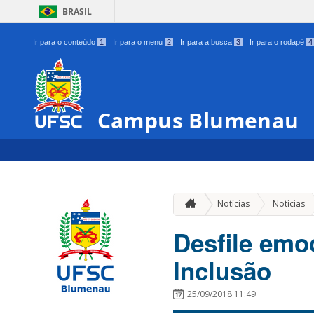
BRASIL
Ir para o conteúdo
1
Ir para o menu
2
Ir para a busca
3
Ir para o rodapé
4
Campus Blumenau
Notícias
Notícias
Desfile emo
Inclusão
25/09/2018 11:49