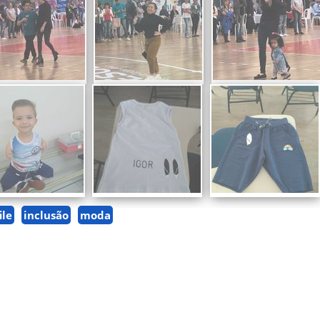
ile
inclusão
moda