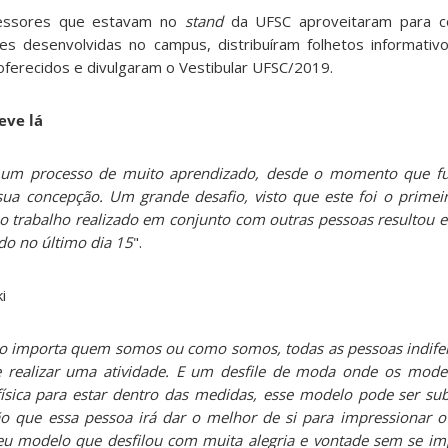
fessores que estavam no
stand
da UFSC aproveitaram para c
des desenvolvidas no campus, distribuíram folhetos informati
ferecidos e divulgaram o Vestibular UFSC/2019.
eve lá
oi um processo de muito aprendizado, desde o momento que fu
 sua concepção. Um grande desafio, visto que este foi o primeir
s o trabalho realizado em conjunto com outras pessoas resultou 
do no último dia 15
".
i
o importa quem somos ou como somos, todas as pessoas indife
 de realizar uma atividade. E um desfile de moda onde os mod
ísica para estar dentro das medidas, esse modelo pode ser su
o que essa pessoa irá dar o melhor de si para impressionar o
meu modelo que desfilou com muita alegria e vontade sem se i