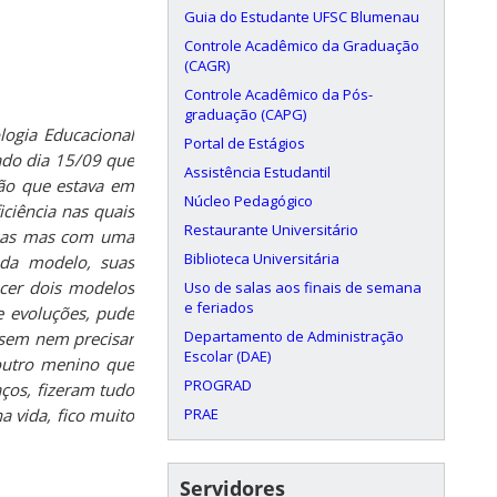
Guia do Estudante UFSC Blumenau
Controle Acadêmico da Graduação
(CAGR)
Controle Acadêmico da Pós-
graduação (CAPG)
logia Educacional
Portal de Estágios
zado dia 15/09 que
Assistência Estudantil
ção que estava em
Núcleo Pedagógico
ciência nas quais
Restaurante Universitário
essas mas com uma
Biblioteca Universitária
ada modelo, suas
ecer dois modelos
Uso de salas aos finais de semana
e feriados
e evoluções, pude
Departamento de Administração
r sem nem precisar
Escolar (DAE)
 outro menino que
PROGRAD
ços, fizeram tudo
PRAE
a vida, fico muito
Servidores