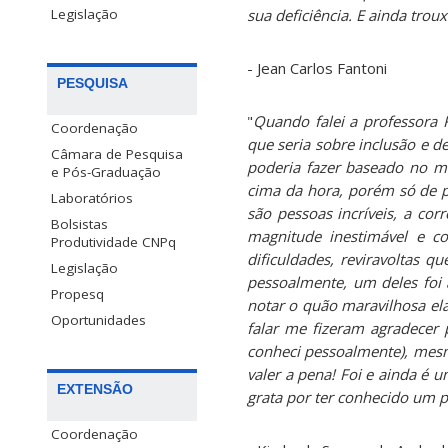
sua deficiência. E ainda tro
Legislação
- Jean Carlos Fantoni
PESQUISA
"
Quando falei a professora 
Coordenação
que seria sobre inclusão e de
Câmara de Pesquisa
poderia fazer baseado no me
e Pós-Graduação
cima da hora, porém só de p
Laboratórios
são pessoas incríveis, a co
Bolsistas
magnitude inestimável e c
Produtividade CNPq
dificuldades, reviravoltas 
Legislação
pessoalmente, um deles foi 
Propesq
notar o quão maravilhosa ela
Oportunidades
falar me fizeram agradecer
conheci pessoalmente), mesmo
valer a pena! Foi e ainda é 
EXTENSÃO
grata por ter conhecido um p
Coordenação