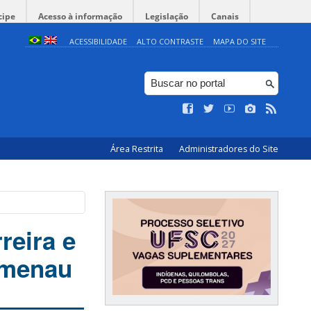
cipe
Acesso à informação
Legislação
Canais
ACESSIBILIDADE
ALTO CONTRASTE
MAPA DO SITE
Área Restrita
Administradores do Site
eira e
umenau