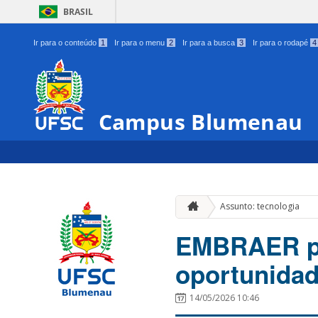
BRASIL
Ir para o conteúdo
1
Ir para o menu
2
Ir para a busca
3
Ir para o rodapé
4
Campus Blumenau
Assunto: tecnologia
EMBRAER pr
oportunida
14/05/2026 10:46