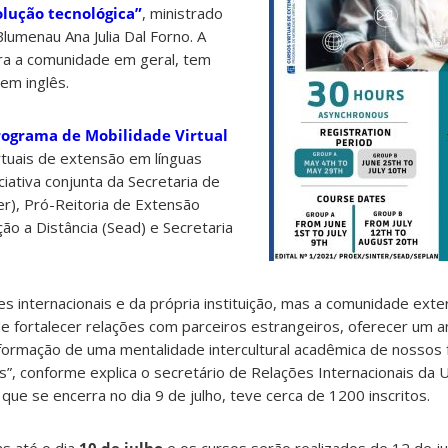
olução tecnológica”
, ministrado
umenau Ana Julia Dal Forno. A
ara a comunidade em geral, tem
em inglês.
rograma de Mobilidade Virtual
rtuais de extensão em línguas
ciativa conjunta da Secretaria de
er), Pró-Reitoria de Extensão
ão a Distância (Sead) e Secretaria
es internacionais e da própria instituição, mas a comunidade ex
ende fortalecer relações com parceiros estrangeiros, oferecer um 
a “formação de uma mentalidade intercultural acadêmica de nossos 
s”, conforme explica o secretário de Relações Internacionais da U
que se encerra no dia 9 de julho, teve cerca de 1200 inscritos.