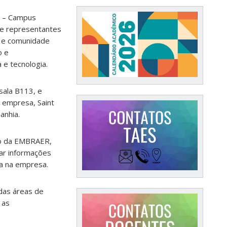
) – Campus
 de representantes
 e comunidade
o e
 e tecnologia.
sala B113, e
a empresa,
Saint
anhia.
ão da EMBRAER,
ar informações
ra na empresa.
das áreas de
 as