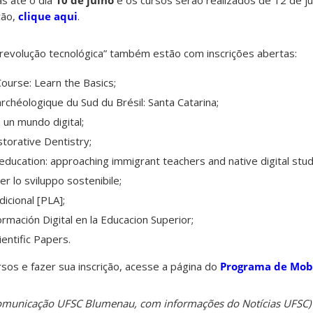
as até o dia
10 de julho
e os cursos serão realizados de 12 de ju
ção,
clique aqui
.
: revolução tecnológica” também estão com inscrições abertas:
Course: Learn the Basics;
rchéologique du Sud du Brésil: Santa Catarina;
un mundo digital;
estorative Dentistry;
 education: approaching immigrant teachers and native digital stu
per lo sviluppo sostenibile;
icional [PLA];
rmación Digital en la Educacion Superior;
ientific Papers.
sos e fazer sua inscrição, acesse a página do
Programa de Mobi
Comunicação UFSC Blumenau, com informações do Notícias UFSC)