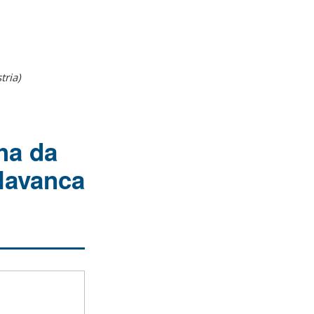
ria)
ha da
alavanca