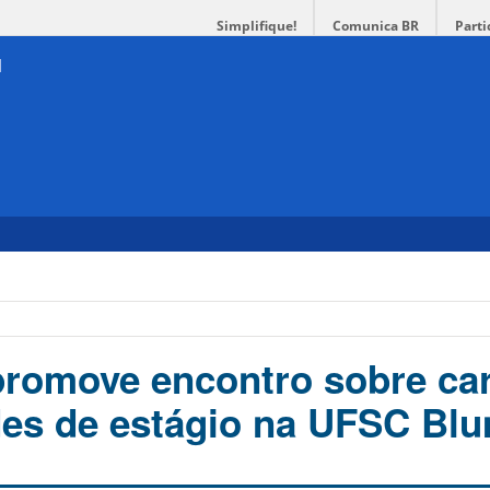
Simplifique!
Comunica BR
Parti
omove encontro sobre carr
des de estágio na UFSC Bl