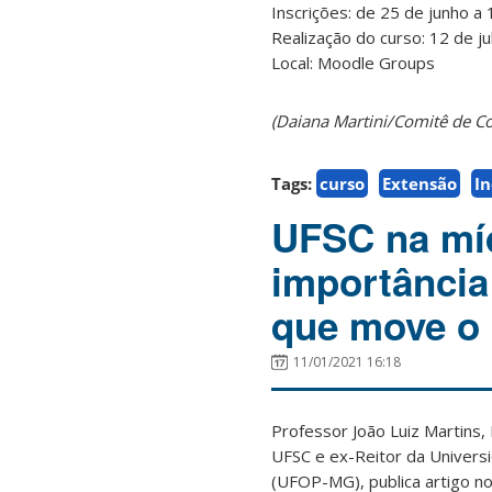
Inscrições: de 25 de junho a 
Realização do curso: 12 de j
Local: Moodle Groups
(Daiana Martini/Comitê de C
Tags:
curso
Extensão
In
UFSC na míd
importância 
que move o
11/01/2021 16:18
Professor João Luiz Martins
UFSC e ex-Reitor da Univers
(UFOP-MG), publica artigo no