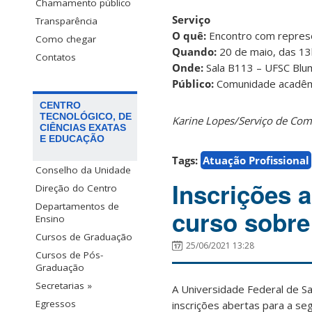
Chamamento público
Serviço
Transparência
O quê:
Encontro com repre
Como chegar
Quando:
20 de maio, das 13
Contatos
Onde:
Sala B113 – UFSC Blu
Público:
Comunidade acadêm
CENTRO
TECNOLÓGICO, DE
Karine Lopes/Serviço de Co
CIÊNCIAS EXATAS
E EDUCAÇÃO
Tags:
Atuação Profissional
Conselho da Unidade
Inscrições 
Direção do Centro
Departamentos de
curso sobre 
Ensino
Cursos de Graduação
25/06/2021 13:28
Cursos de Pós-
Graduação
Secretarias »
A Universidade Federal de Sa
Egressos
inscrições abertas para a s