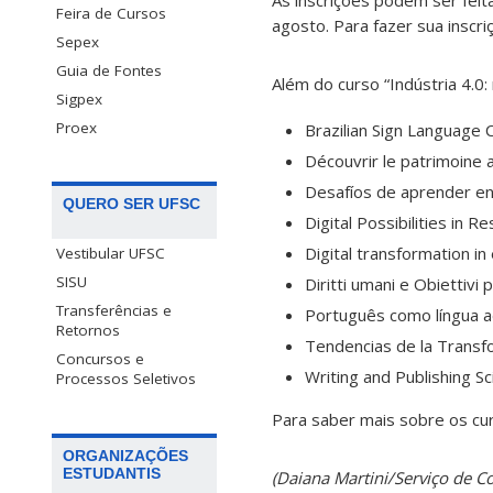
As inscrições podem ser feit
Feira de Cursos
agosto. Para fazer sua inscri
Sepex
Guia de Fontes
Além do curso “Indústria 4.0
Sigpex
Proex
Brazilian Sign Language 
Découvrir le patrimoine a
Desafíos de aprender en 
QUERO SER UFSC
Digital Possibilities in R
Digital transformation in
Vestibular UFSC
SISU
Diritti umani e Obiettivi 
Transferências e
Português como língua ad
Retornos
Tendencias de la Transfo
Concursos e
Writing and Publishing Sc
Processos Seletivos
Para saber mais sobre os cur
ORGANIZAÇÕES
ESTUDANTIS
(Daiana Martini/Serviço de 