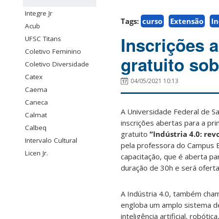
Integre Jr
Tags:
curso
Extensão
In
Acub
Inscrições 
UFSC Titans
Coletivo Feminino
gratuito sob
Coletivo Diversidade
Catex
04/05/2021 10:13
Caema
Caneca
A Universidade Federal de Sa
Calmat
inscrições abertas para a pr
Calbeq
gratuito
“Indústria 4.0: rev
Intervalo Cultural
pela professora do Campus Bl
Licen Jr.
capacitação, que é aberta pa
duração de 30h e será oferta
A Indústria 4.0, também cham
engloba um amplo sistema d
inteligência artificial, robót