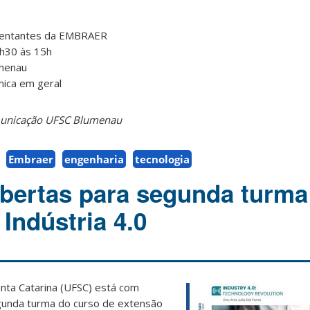
sentantes da EMBRAER
h30 às 15h
menau
ica em geral
municação UFSC Blumenau
Embraer
engenharia
tecnologia
abertas para segunda turma
Indústria 4.0
nta Catarina (UFSC) está com
egunda turma do curso de extensão