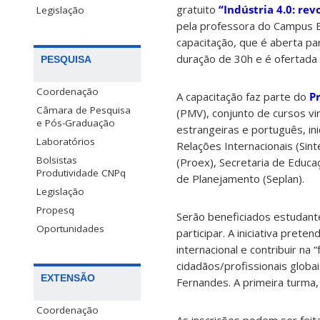
gratuito
“Indústria 4.0: rev
Legislação
pela professora do Campus Bl
capacitação, que é aberta p
duração de 30h e é ofertada 
PESQUISA
Coordenação
A capacitação faz parte do
P
Câmara de Pesquisa
(PMV), conjunto de cursos vi
e Pós-Graduação
estrangeiras e português, ini
Laboratórios
Relações Internacionais (Sint
Bolsistas
(Proex), Secretaria de Educaç
Produtividade CNPq
de Planejamento (Seplan).
Legislação
Propesq
Serão beneficiados estudant
Oportunidades
participar. A iniciativa pret
internacional e contribuir n
cidadãos/profissionais globai
EXTENSÃO
Fernandes. A primeira turma, 
Coordenação