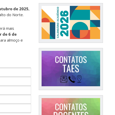
utubro de 2025
,
lto do Norte.
erá mais
r de 6 de
para almoço e