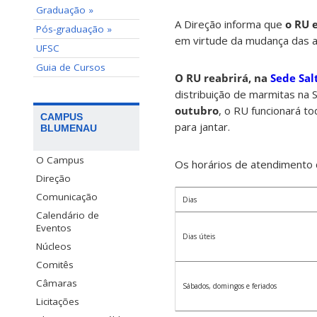
Graduação »
A Direção informa que
o RU 
Pós-graduação »
em virtude da
mudança das at
UFSC
Guia de Cursos
O RU reabrirá, na
Sede Sal
distribuição de marmitas na S
outubro
, o RU funcionará t
CAMPUS
para jantar.
BLUMENAU
O Campus
Os horários de atendimento 
Direção
Comunicação
Dias
Calendário de
Eventos
Dias úteis
Núcleos
Comitês
Câmaras
Sábados, domingos e feriados
Licitações