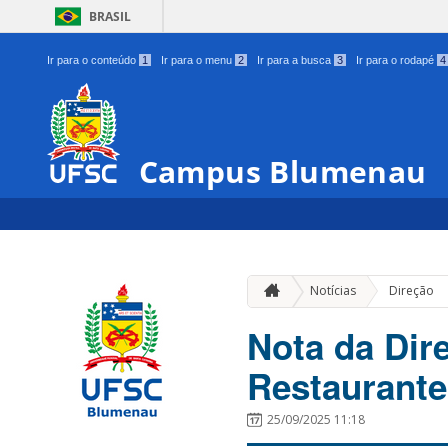
BRASIL
Ir para o conteúdo
1
Ir para o menu
2
Ir para a busca
3
Ir para o rodapé
4
Campus Blumenau
Notícias
Direção
Nota da Dir
Restaurante
25/09/2025 11:18