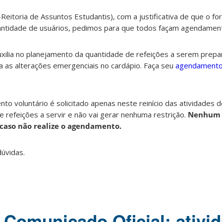
-Reitoria de Assuntos Estudantis), com a justificativa de que o f
antidade de usuários, pedimos para que todos façam agendament
xilia no planejamento da quantidade de refeições a serem prepa
a as alterações emergenciais no cardápio. Faça seu
agendamento 
o voluntário é solicitado apenas neste reinício das atividades d
refeições a servir e não vai gerar nenhuma restrição.
Nenhum u
caso não realize o agendamento.
úvidas.
] Comunicado Oficial: ativi