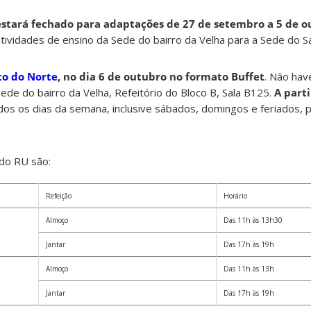
estará fechado para adaptações de 27 de setembro a 5 de o
ividades de ensino da Sede do bairro da Velha para a Sede do Sa
to do Norte
, no dia 6 de outubro no formato Buffet
. Não hav
ede do bairro da Velha, Refeitório do Bloco B, Sala B125.
A parti
odos os dias da semana, inclusive sábados, domingos e feriados, 
do RU são:
Refeição
Horário
Almoço
Das 11h às 13h30
Jantar
Das 17h às 19h
Almoço
Das 11h às 13h
Jantar
Das 17h às 19h