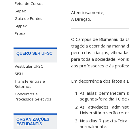
Feira de Cursos
Sepex
Atenciosamente,
Guia de Fontes
A Direção.
Sigpex
Proex
O Campus de Blumenau da Uni
tragédia ocorrida na manhã d
perda das crianças, vitimada
QUERO SER UFSC
para toda a sociedade. Por i
aos professores e às profess
Vestibular UFSC
SISU
Em decorrência dos fatos a 
Transferências e
Retornos
As aulas permanecem su
Concursos e
segunda-feira dia 10 de a
Processos Seletivos
As atividades adminis
Universitário serão ret
ORGANIZAÇÕES
Nos dias 7 (sexta-Feira 
ESTUDANTIS
normalmente.