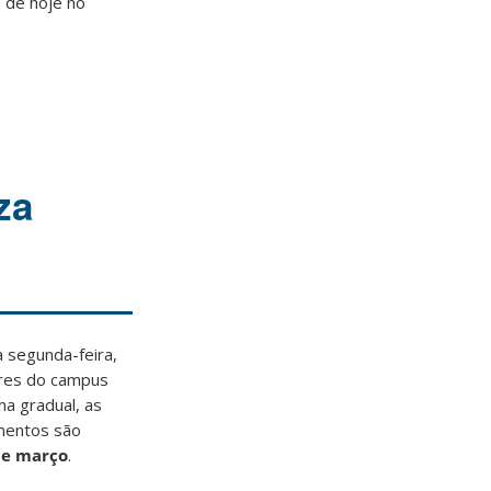
 de hoje no
za
a segunda-feira,
ores do campus
a gradual, as
umentos são
 de março
.