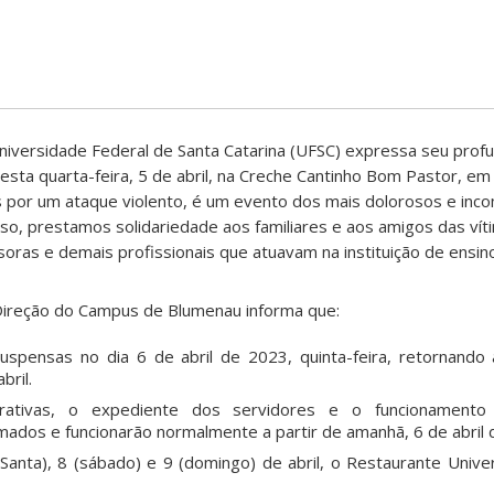
versidade Federal de Santa Catarina (UFSC) expressa seu profu
esta quarta-feira, 5 de abril, na Creche Cantinho Bom Pastor, em
s por um ataque violento, é um evento dos mais dolorosos e inc
sso, prestamos solidariedade aos familiares e aos amigos das v
oras e demais profissionais que atuavam na instituição de ensino
Direção do Campus de Blumenau informa que:
spensas no dia 6 de abril de 2023, quinta-feira, retornando
bril.
trativas, o expediente dos servidores e o funcionamento
omados e funcionarão normalmente a partir de amanhã, 6 de abril
Santa), 8 (sábado) e 9 (domingo) de abril, o Restaurante Univer