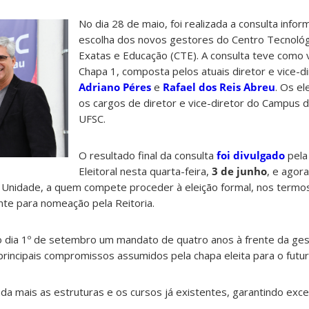
No dia 28 de maio, foi realizada a consulta infor
escolha dos novos gestores do Centro Tecnológi
Exatas e Educação (CTE). A consulta teve como
Chapa 1, composta pelos atuais diretor e vice-d
Adriano Péres
e
Rafael dos Reis Abreu
. Os e
os cargos de diretor e vice-diretor do Campus 
UFSC.
O resultado final da consulta
foi divulgado
pela
Eleitoral nesta quarta-feira,
3 de junho
, e agor
Unidade, a quem compete proceder à eleição formal, nos termo
te para nomeação pela Reitoria.
 dia 1º de setembro um mandato de quatro anos à frente da ge
principais compromissos assumidos pela chapa eleita para o futu
da mais as estruturas e os cursos já existentes, garantindo exce