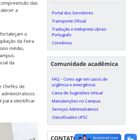
à compreensão das
talecer a
Portal dos Servidores
Transporte Oficial
Tradução e Intérprete Libras-
fortaleçam o
Português
pliação da Feira
Convênios
sino médio,
campus.
cial da
Comunidade acadêmica
FAQ – Como agir em casos de
urgência e emergência
e Chefes de
Caixa de Sugestões Virtual
administrativos.
para identificar
Manutenções no Campus
Serviços Administrativos
Classificados UFSC
CONTATOS