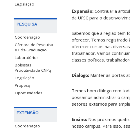
Legislação
Expansão:
Continuar a artic
da UFSC para o desenvolviment
PESQUISA
Sabemos que a região tem fo
Coordenação
oferecer. Temos registrado
Câmara de Pesquisa
oferecer cursos nas diversas
e Pós-Graduação
trabalhador. Vamos continuar 
Laboratórios
classes políticas, trabalhado
Bolsistas
Produtividade CNPq
Diálogo:
Manter as portas a
Legislação
Propesq
Temos bom diálogo com todo
Oportunidades
possamos administrar o camp
setores externos para ampli
EXTENSÃO
Ensino:
Nos próximos quatro 
nosso campus. Para isso, a
Coordenação