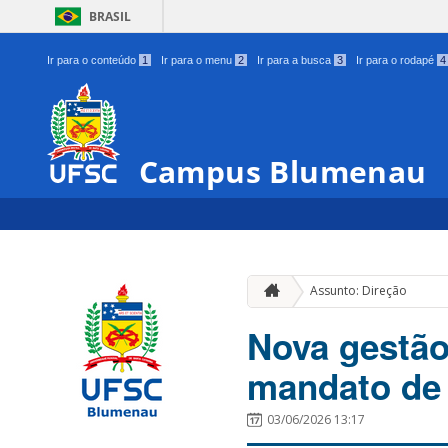
BRASIL
Ir para o conteúdo
1
Ir para o menu
2
Ir para a busca
3
Ir para o rodapé
4
Campus Blumenau
Assunto: Direção
Nova gestão
mandato de 
03/06/2026 13:17