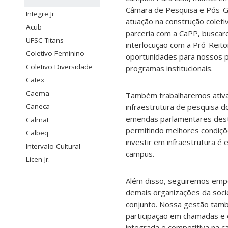
Câmara de Pesquisa e Pós-Gr
Integre Jr
atuação na construção coletiv
Acub
parceria com a CaPP, buscare
UFSC Titans
interlocução com a Pró-Reito
Coletivo Feminino
oportunidades para nossos 
Coletivo Diversidade
programas institucionais.
Catex
Caema
Também trabalharemos ativa
Caneca
infraestrutura de pesquisa d
emendas parlamentares desti
Calmat
permitindo melhores condiçõ
Calbeq
investir em infraestrutura é
Intervalo Cultural
campus.
Licen Jr.
Além disso, seguiremos empe
demais organizações da soci
conjunto. Nossa gestão tamb
participação em chamadas e e
integrada e competitiva na c