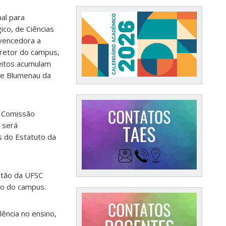
mal para
co, de Ciências
 vencedora a
iretor do campus,
leitos acumulam
de Blumenau da
 Comissão
a será
s do Estatuto da
stão da UFSC
ro do campus.
lência no ensino,