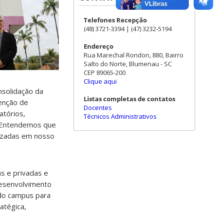
Telefones Recepção
(48) 3721-3394 | (47) 3232-5194
Endereço
Rua Marechal Rondon, 880, Bairro
Salto do Norte, Blumenau - SC
CEP 89065-200
Clique aqui
solidação da
Listas completas de contatos
tenção de
Docentes
atórios,
Técnicos Administrativos
. Entendemos que
alizadas em nosso
s e privadas e
desenvolvimento
 do campus para
atégica,