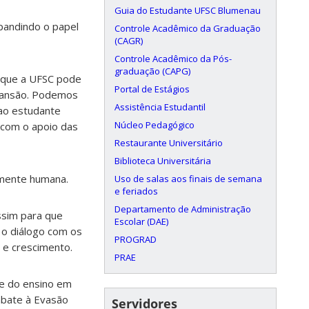
Guia do Estudante UFSC Blumenau
pandindo o papel
Controle Acadêmico da Graduação
(CAGR)
Controle Acadêmico da Pós-
graduação (CAPG)
 que a UFSC pode
Portal de Estágios
xpansão. Podemos
Assistência Estudantil
 ao estudante
Núcleo Pedagógico
s com o apoio das
Restaurante Universitário
Biblioteca Universitária
amente humana.
Uso de salas aos finais de semana
e feriados
Departamento de Administração
ssim para que
Escolar (DAE)
 o diálogo com os
PROGRAD
 e crescimento.
PRAE
de do ensino em
mbate à Evasão
Servidores