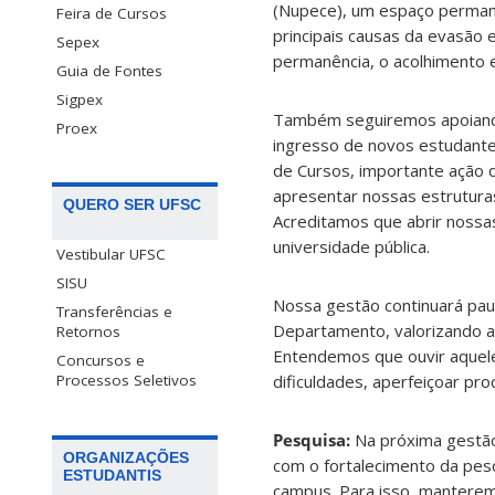
(Nupece), um espaço permane
Feira de Cursos
principais causas da evasão e
Sepex
permanência, o acolhimento 
Guia de Fontes
Sigpex
Também seguiremos apoiando
Proex
ingresso de novos estudante
de Cursos, importante ação d
apresentar nossas estrutura
QUERO SER UFSC
Acreditamos que abrir nossas
universidade pública.
Vestibular UFSC
SISU
Nossa gestão continuará pa
Transferências e
Departamento, valorizando a 
Retornos
Entendemos que ouvir aqueles
Concursos e
dificuldades, aperfeiçoar p
Processos Seletivos
Pesquisa:
Na próxima gestã
ORGANIZAÇÕES
com o fortalecimento da pe
ESTUDANTIS
campus. Para isso, mantere