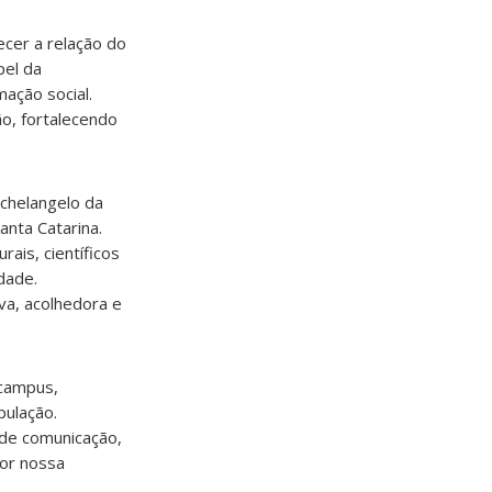
cer a relação do
pel da
ação social.
o, fortalecendo
chelangelo da
nta Catarina.
ais, científicos
dade.
va, acolhedora e
 campus,
pulação.
 de comunicação,
por nossa