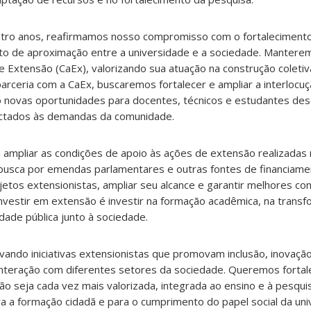
tro anos, reafirmamos nosso compromisso com o fortaleciment
nto de aproximação entre a universidade e a sociedade. Mantere
Extensão (CaEx), valorizando sua atuação na construção coletiv
 parceria com a CaEx, buscaremos fortalecer e ampliar a interlocu
do novas oportunidades para docentes, técnicos e estudantes d
ectados às demandas da comunidade.
mpliar as condições de apoio às ações de extensão realizadas 
 busca por emendas parlamentares e outras fontes de financia
ojetos extensionistas, ampliar seu alcance e garantir melhores co
vestir em extensão é investir na formação acadêmica, na transfo
dade pública junto à sociedade.
vando iniciativas extensionistas que promovam inclusão, inovação
interação com diferentes setores da sociedade. Queremos fortal
são seja cada vez mais valorizada, integrada ao ensino e à pesqui
 a formação cidadã e para o cumprimento do papel social da uni