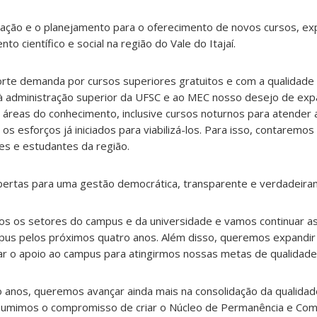
ulação e o planejamento para o oferecimento de novos cursos, ex
o científico e social na região do Vale do Itajaí.
rte demanda por cursos superiores gratuitos e com a qualidade
 à administração superior da UFSC e ao MEC nosso desejo de e
 áreas do conhecimento, inclusive cursos noturnos para atender
os esforços já iniciados para viabilizá-los. Para isso, contaremo
res e estudantes da região.
bertas para uma gestão democrática, transparente e verdadeir
s os setores do campus e da universidade e vamos continuar a
us pelos próximos quatro anos. Além disso, queremos expandir
ar o apoio ao campus para atingirmos nossas metas de qualidade
anos, queremos avançar ainda mais na consolidação da qualida
ssumimos o compromisso de criar o Núcleo de Permanência e Co