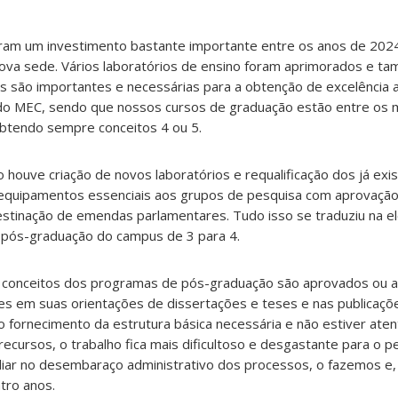
ram um investimento bastante importante entre os anos de 202
ova sede. Vários laboratórios de ensino foram aprimorados e t
es são importantes e necessárias para a obtenção de excelência 
do MEC, sendo que nossos cursos de graduação estão entre os 
 obtendo sempre conceitos 4 ou 5.
houve criação de novos laboratórios e requalificação dos já exi
 equipamentos essenciais aos grupos de pesquisa com aprovação
estinação de emendas parlamentares. Tudo isso se traduziu na e
 pós-graduação do campus de 3 para 4.
s conceitos dos programas de pós-graduação são aprovados ou 
es em suas orientações de dissertações e teses e nas publicaçõe
 o fornecimento da estrutura básica necessária e não estiver atent
ecursos, o trabalho fica mais dificultoso e desgastante para o p
iar no desembaraço administrativo dos processos, o fazemos e
tro anos.