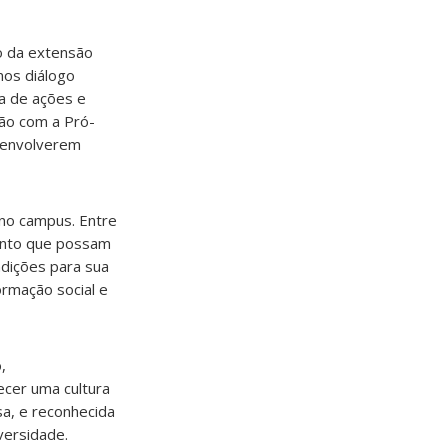
o da extensão
mos diálogo
a de ações e
ção com a Pró-
esenvolverem
no campus. Entre
mento que possam
ndições para sua
rmação social e
,
ecer uma cultura
sa, e reconhecida
versidade.