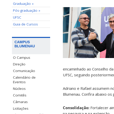
Graduação »
Pós-graduação »
UFSC
Guia de Cursos
CAMPUS
BLUMENAU
O Campus
Direção
encaminhado ao Conselho da 
Comunicação
UFSC, seguindo posteriormen
Calendário de
Eventos
Adriano e Rafael assumem no
Núcleos
Blumenau. Confira abaixo os 
Comitês
Câmaras
Consolidação:
Fortalecer ain
Licitações
na pesquisa e na extensão.