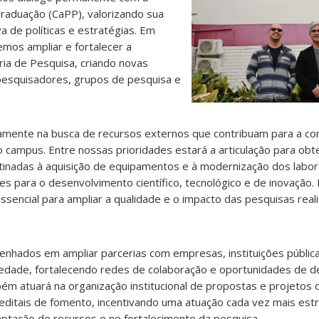
aduação (CaPP), valorizando sua
a de políticas e estratégias. Em
mos ampliar e fortalecer a
ria de Pesquisa, criando novas
pesquisadores, grupos de pesquisa e
mente na busca de recursos externos que contribuam para a con
o campus. Entre nossas prioridades estará a articulação para ob
nadas à aquisição de equipamentos e à modernização dos labor
es para o desenvolvimento científico, tecnológico e de inovação
 essencial para ampliar a qualidade e o impacto das pesquisas re
nhados em ampliar parcerias com empresas, instituições pública
edade, fortalecendo redes de colaboração e oportunidades de 
ém atuará na organização institucional de propostas e projetos
ditais de fomento, incentivando uma atuação cada vez mais estr
aptação de recursos e no fortalecimento da pesquisa.