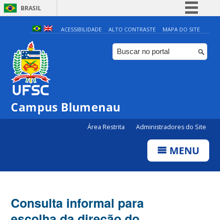
BRASIL
Simplifique!
ACESSIBILIDADE
ALTO CONTRASTE
MAPA DO SITE
Comunica BR
Participe
Acesso à informação
Legislação
Campus Blumenau
Canais
Área Restrita
Administradores do Site
MENU
Consulta informal para
escolha da direção do