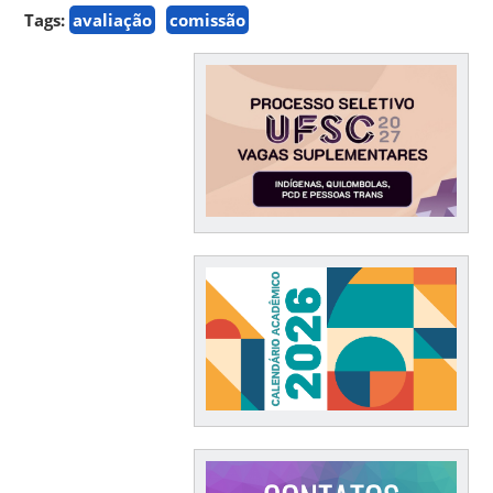
Tags:
avaliação
comissão