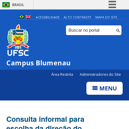
BRASIL
Simplifique!
ACESSIBILIDADE
ALTO CONTRASTE
MAPA DO SITE
Comunica BR
Participe
Acesso à informação
Legislação
Campus Blumenau
Canais
Área Restrita
Administradores do Site
MENU
Consulta informal para
escolha da direção do