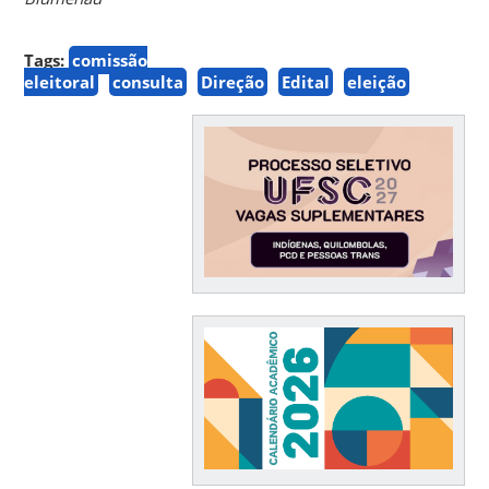
Tags:
comissão
eleitoral
consulta
Direção
Edital
eleição