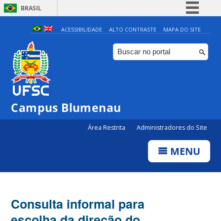
BRASIL
Simplifique!
ACESSIBILIDADE
ALTO CONTRASTE
MAPA DO SITE
Comunica BR
Participe
Acesso à informação
Legislação
Campus Blumenau
Canais
Área Restrita
Administradores do Site
MENU
Consulta informal para
escolha da direção do