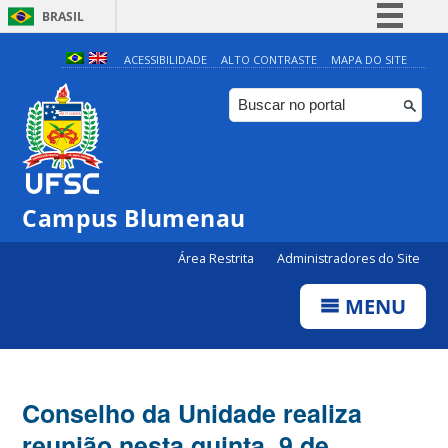
BRASIL
Simplifique!
ACESSIBILIDADE
ALTO CONTRASTE
MAPA DO SITE
Comunica BR
Participe
Acesso à informação
Legislação
Campus Blumenau
Canais
Área Restrita
Administradores do Site
MENU
Conselho da Unidade realiza
reunião nesta quinta, 9 de