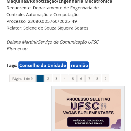
Máquinas/Robotização/Engenharia Mecatrônica
Requerente: Departamento de Engenharia de
Controle, Automação e Computação
Processo: 23080.025760/2025-49
Relator: Selene de Souza Siqueira Soares
Daiana Martini/Serviço de Comunicação UFSC
Blumenau
Tags:
Conselho da Unidade
reunião
Página 1 de 9
1
2
3
4
5
6
7
8
9