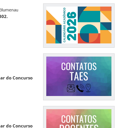
 Blumenau
02.
nar do Concurso
nar do Concurso