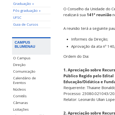
Graduação »
O Conselho da Unidade do Ce
Pós-graduação »
realizará sua
141ª reunião
n
UFSC
Guia de Cursos
A reunião terá a seguinte pau
Informes da Direção;
CAMPUS
Aprovação da ata nº 140
BLUMENAU
Ordem do Dia:
O Campus
Direção
1. Apreciação sobre Recur
Comunicação
Público Regido pelo Edita
Calendário de
Educação/Didática e Fund
Eventos
Requerente: Thaiane Bonald
Núcleos
Processo: 23080.021043/20
Comitês
Relator: Leonardo Ulian Lope
Câmaras
Licitações
2. Apreciação sobre Recur