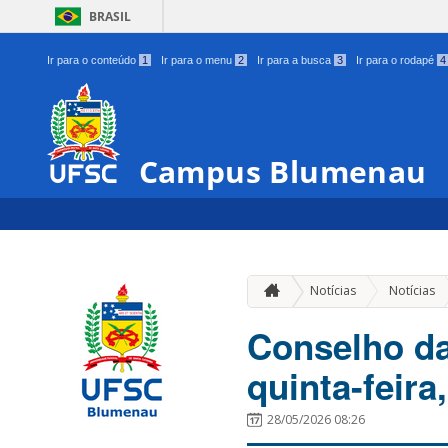
BRASIL
Ir para o conteúdo
1
Ir para o menu
2
Ir para a busca
3
Ir para o rodapé
4
Campus Blumenau
Notícias
Notícias
Conselho da
quinta-feira
28/05/2026 08:26