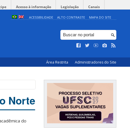
cipe
Acesso à informação
Legislação
Canais
ACESSIBILIDADE
ALTO CONTRASTE
MAPA DO SITE
Área Restrita
Administradores do Site
do Norte
 acadêmica do