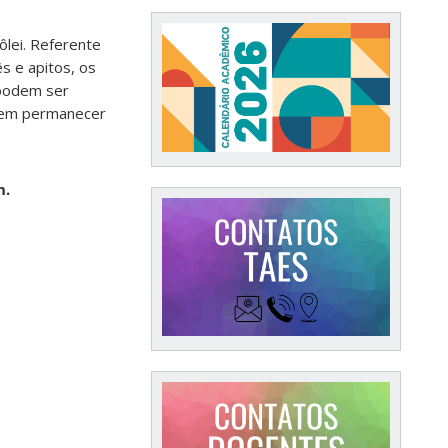
ôlei. Referente
s e apitos, os
 podem ser
evem permanecer
h.