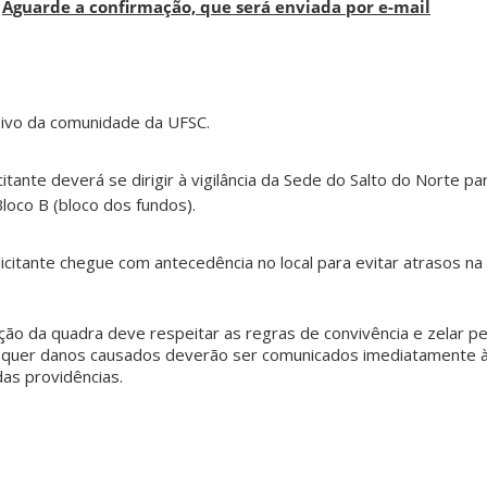
Aguarde a confirmação, que será enviada por e-mail
sivo da comunidade da UFSC.
citante deverá se dirigir à vigilância da Sede do Salto do Norte pa
loco B (bloco dos fundos).
itante chegue com antecedência no local para evitar atrasos na 
ção da quadra deve respeitar as regras de convivência e zelar p
isquer danos causados deverão ser comunicados imediatamente à
as providências.