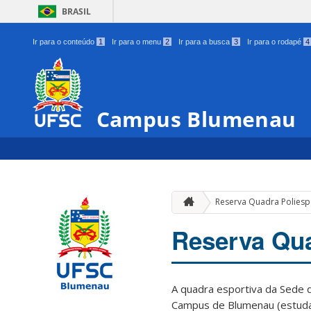
BRASIL
Ir para o conteúdo
1
Ir para o menu
2
Ir para a busca
3
Ir para o rodapé
4
Campus Blumenau
Reserva Quadra Poliespo
Reserva Qua
A quadra esportiva da Sede 
Campus de Blumenau (estuda