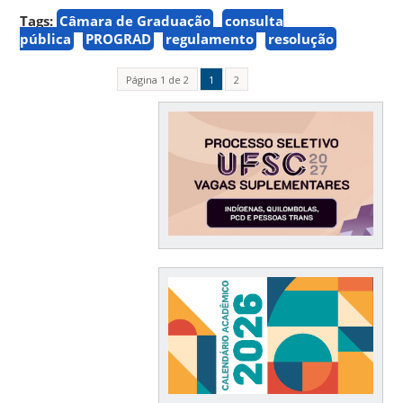
Tags:
Câmara de Graduação
consulta
pública
PROGRAD
regulamento
resolução
Página 1 de 2
1
2