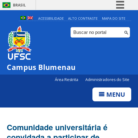
BRASIL
Simplifique!
ACESSIBILIDADE
ALTO CONTRASTE
MAPA DO SITE
Comunica BR
Participe
Acesso à informação
Legislação
Campus Blumenau
Canais
Área Restrita
Administradores do Site
MENU
Comunidade universitária é
convidada a participar de