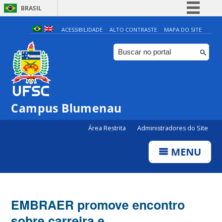
BRASIL
Simplifique!
ACESSIBILIDADE
ALTO CONTRASTE
MAPA DO SITE
Comunica BR
Participe
Acesso à informação
Legislação
Campus Blumenau
Canais
Área Restrita
Administradores do Site
MENU
EMBRAER promove encontro
sobre carreira e