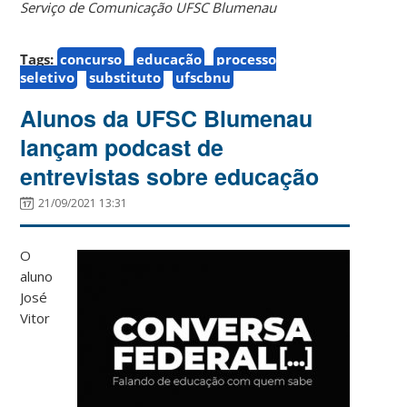
Serviço de Comunicação UFSC Blumenau
Tags:
concurso
educação
processo
seletivo
substituto
ufscbnu
Alunos da UFSC Blumenau
lançam podcast de
entrevistas sobre educação
21/09/2021 13:31
O
aluno
José
Vitor