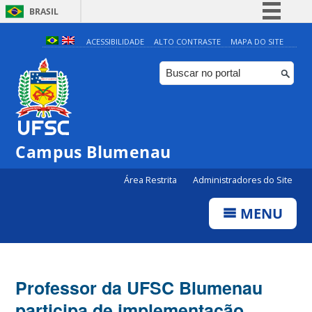
BRASIL
Simplifique!
ACESSIBILIDADE
ALTO CONTRASTE
MAPA DO SITE
Comunica BR
Participe
Acesso à informação
Legislação
Campus Blumenau
Canais
Área Restrita
Administradores do Site
MENU
Professor da UFSC Blumenau
participa de implementação