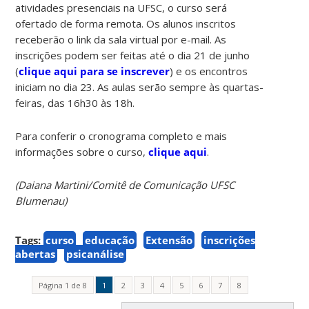
atividades presenciais na UFSC, o curso será
ofertado de forma remota. Os alunos inscritos
receberão o link da sala virtual por e-mail. As
inscrições podem ser feitas até o dia 21 de junho
(
clique aqui para se inscrever
) e os encontros
iniciam no dia 23. As aulas serão sempre às quartas-
feiras, das 16h30 às 18h.
Para conferir o cronograma completo e mais
informações sobre o curso,
clique aqui
.
(Daiana Martini/Comitê de Comunicação UFSC
Blumenau)
Tags:
curso
educação
Extensão
inscrições
abertas
psicanálise
Página 1 de 8
1
2
3
4
5
6
7
8