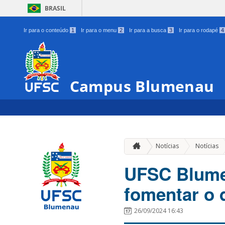
BRASIL
Ir para o conteúdo
1
Ir para o menu
2
Ir para a busca
3
Ir para o rodapé
4
Campus Blumenau
Notícias
Notícias
UFSC Blumen
fomentar o 
26/09/2024 16:43