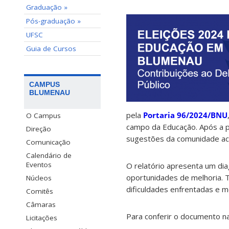
Graduação »
Pós-graduação »
UFSC
Guia de Cursos
CAMPUS
BLUMENAU
pela
Portaria 96/2024/BNU
O Campus
campo da Educação. Após a p
Direção
sugestões da comunidade a
Comunicação
Calendário de
Eventos
O relatório apresenta um di
oportunidades de melhoria. 
Núcleos
dificuldades enfrentadas e m
Comitês
Câmaras
Para conferir o documento na
Licitações