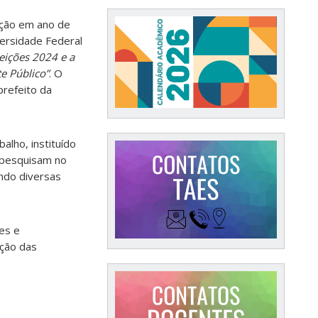
ção em ano de
ersidade Federal
leições 2024 e a
e Público”
. O
prefeito da
alho, instituído
 pesquisam no
ndo diversas
es e
ução das