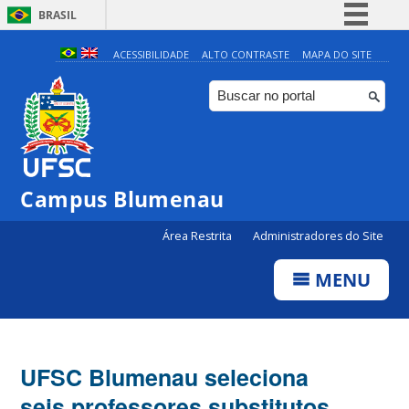
BRASIL
Simplifique!
ACESSIBILIDADE
ALTO CONTRASTE
MAPA DO SITE
Comunica BR
Participe
Acesso à informação
Legislação
Campus Blumenau
Canais
Área Restrita
Administradores do Site
MENU
UFSC Blumenau seleciona
seis professores substitutos