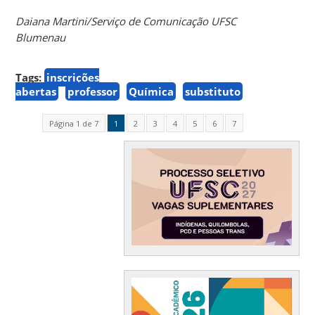
Daiana Martini/Serviço de Comunicação UFSC
Blumenau
Tags:
inscrições
abertas
professor
Química
substituto
Página 1 de 7
1
2
3
4
5
6
7