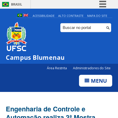
BRASIL
Simplifique!
ACESSIBILIDADE
ALTO CONTRASTE
MAPA DO SITE
Comunica BR
Participe
Acesso à informação
Legislação
Campus Blumenau
Canais
Área Restrita
Administradores do Site
MENU
Engenharia de Controle e
Automação realiza 3ª Mostra