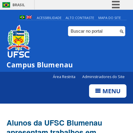
BRASIL
Simplifique!
ACESSIBILIDADE
ALTO CONTRASTE
MAPA DO SITE
Comunica BR
Participe
Acesso à informação
Legislação
Campus Blumenau
Canais
Área Restrita
Administradores do Site
MENU
Alunos da UFSC Blumenau
apresentam trabalhos em