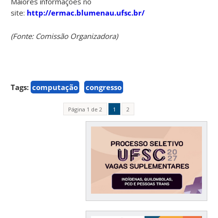
Maiores informações no
site:
http://ermac.blumenau.ufsc.br/
(Fonte: Comissão Organizadora)
Tags:
computação
congresso
Página 1 de 2
1
2