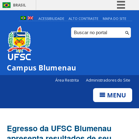
BRASIL
Simplifique!
ACESSIBILIDADE
ALTO CONTRASTE
MAPA DO SITE
Comunica BR
Participe
Acesso à informação
Legislação
Campus Blumenau
Canais
Área Restrita
Administradores do Site
MENU
Egresso da UFSC Blumenau
apresenta resultados de seu