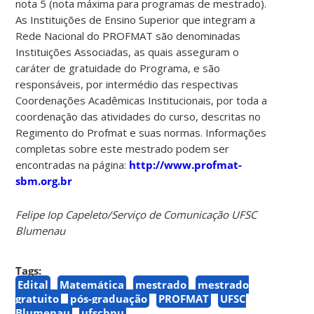
nota 5 (nota máxima para programas de mestrado).
As Instituições de Ensino Superior que integram a
Rede Nacional do PROFMAT são denominadas
Instituições Associadas, as quais asseguram o
caráter de gratuidade do Programa, e são
responsáveis, por intermédio das respectivas
Coordenações Acadêmicas Institucionais, por toda a
coordenação das atividades do curso, descritas no
Regimento do Profmat e suas normas. Informações
completas sobre este mestrado podem ser
encontradas na página:
http://www.profmat-
sbm.org.br
Felipe Iop Capeleto/Serviço de Comunicação UFSC
Blumenau
Tags:
Edital
Matemática
mestrado
mestrado
gratuito
pós-graduação
PROFMAT
UFSC
Blumenau
ufscbnu