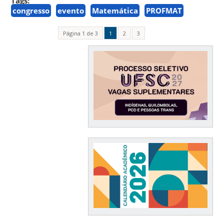
Tags:
congresso
evento
Matemática
PROFMAT
Página 1 de 3
1
2
3