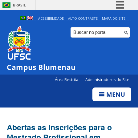
BRASIL
Simplifique!
ACESSIBILIDADE
ALTO CONTRASTE
MAPA DO SITE
Comunica BR
Participe
Acesso à informação
Legislação
Campus Blumenau
Canais
Área Restrita
Administradores do Site
MENU
Abertas as inscrições para o
Mestrado Profissional em