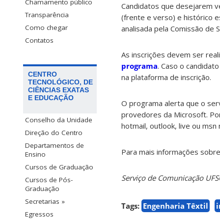
Chamamento público
Candidatos que desejarem ve
Transparência
(frente e verso) e histórico 
Como chegar
analisada pela Comissão de S
Contatos
As inscrições devem ser real
programa
. Caso o candidato
CENTRO
na plataforma de inscrição.
TECNOLÓGICO, DE
CIÊNCIAS EXATAS
E EDUCAÇÃO
O programa alerta que o ser
provedores da Microsoft. Po
Conselho da Unidade
hotmail, outlook, live ou ms
Direção do Centro
Departamentos de
Para mais informações sobre
Ensino
Cursos de Graduação
Serviço de Comunicação UF
Cursos de Pós-
Graduação
Secretarias »
Tags:
Engenharia Têxtil
i
Egressos