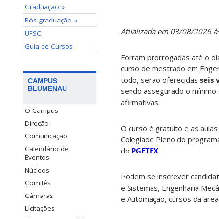
Graduação »
Pós-graduação »
Atualizada em 03/08/2026 à
UFSC
Guia de Cursos
Forram prorrogadas até o d
curso de mestrado em Engenh
todo, serão oferecidas
seis 
CAMPUS
BLUMENAU
sendo assegurado o mínimo 
afirmativas.
O Campus
Direção
O curso é gratuito e as aula
Comunicação
Colegiado Pleno do programa.
Calendário de
do
PGETEX
.
Eventos
Núcleos
Podem se inscrever candidat
Comitês
e Sistemas, Engenharia Mecân
Câmaras
e Automação, cursos da área 
Licitações