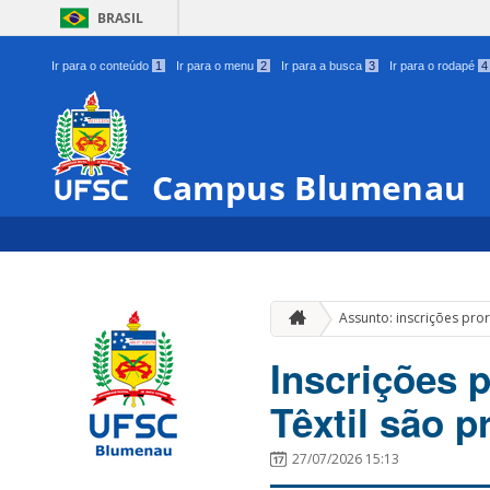
BRASIL
Ir para o conteúdo
1
Ir para o menu
2
Ir para a busca
3
Ir para o rodapé
4
Campus Blumenau
Assunto: inscrições pr
Inscrições 
Têxtil são p
27/07/2026 15:13