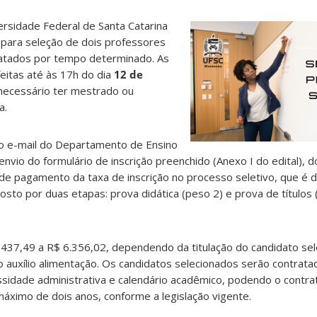
sidade Federal de Santa Catarina
 para seleção de dois professores
ratados por tempo determinado. As
eitas até às 17h do dia
12 de
é necessário ter mestrado ou
a.
elo e-mail do Departamento de Ensino
envio do formulário de inscrição preenchido (Anexo I do edital),
de pagamento da taxa de inscrição no processo seletivo, que é 
sto por duas etapas: prova didática (peso 2) e prova de títulos
.437,49 a R$ 6.356,02, dependendo da titulação do candidato se
 o auxílio alimentação. Os candidatos selecionados serão contra
idade administrativa e calendário acadêmico, podendo o contra
áximo de dois anos, conforme a legislação vigente.