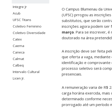
Integre Jr
O Campus Blumenau da Univer
Acub
(UFSC) prrogou as inscrições
UFSC Titans
substitutos, que serão cont
inscrições agora podem ser f
Coletivo Feminino
março
. Para se inscrever, 
Coletivo Diversidade
doutorado na área pretendid
Catex
Caema
A inscrição deve ser feita p
Caneca
que oferta a vaga, mediante 
Calmat
identificação e comprovante 
Calbeq
processo seletivo será compo
Intervalo Cultural
presenciais.
Licen Jr.
A remuneração varia de R$ 2
carga horária exercida, mais
determinado conforme necess
prorrogado até um período m