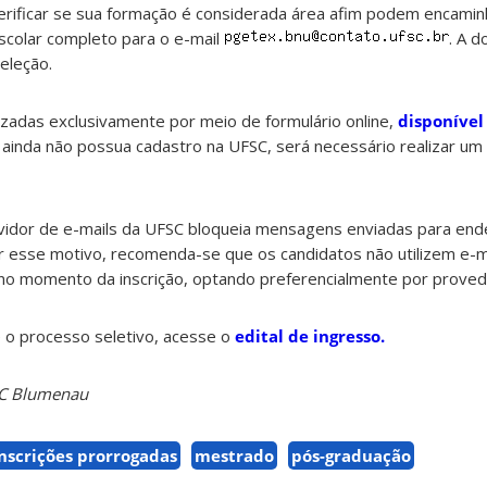
rificar se sua formação é considerada área afim podem encamin
escolar completo para o e-mail
. A 
eleção.
izadas exclusivamente por meio de formulário online,
disponível
 ainda não possua cadastro na UFSC, será necessário realizar um
vidor de e-mails da UFSC bloqueia mensagens enviadas para en
r esse motivo, recomenda-se que os candidatos não utilizem e-m
n no momento da inscrição, optando preferencialmente por prove
 o processo seletivo, acesse o
edital de ingresso.
SC Blumenau
nscrições prorrogadas
mestrado
pós-graduação