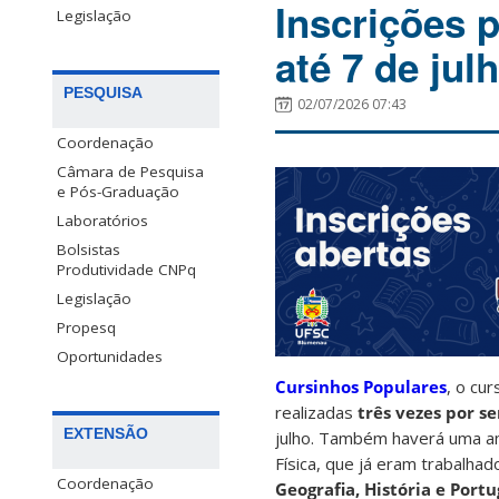
Inscrições 
Legislação
até 7 de jul
PESQUISA
02/07/2026 07:43
Coordenação
Câmara de Pesquisa
e Pós-Graduação
Laboratórios
Bolsistas
Produtividade CNPq
Legislação
Propesq
Oportunidades
Cursinhos Populares
, o cu
realizadas
três vezes por s
EXTENSÃO
julho. Também haverá uma am
Física, que já eram trabalha
Coordenação
Geografia, História e Port