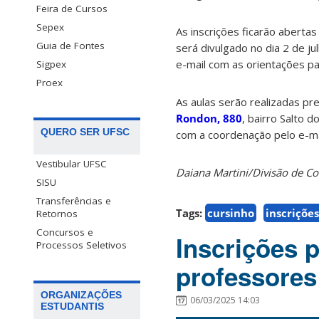
Feira de Cursos
Sepex
As inscrições ficarão abertas
Guia de Fontes
será divulgado no dia 2 de ju
e-mail com as orientações par
Sigpex
Proex
As aulas serão realizadas p
Rondon, 880
, bairro Salto 
QUERO SER UFSC
com a coordenação pelo e-m
Vestibular UFSC
Daiana Martini/Divisão de 
SISU
Transferências e
Tags:
cursinho
inscriçõe
Retornos
Concursos e
Inscrições 
Processos Seletivos
professores
ORGANIZAÇÕES
06/03/2025 14:03
ESTUDANTIS