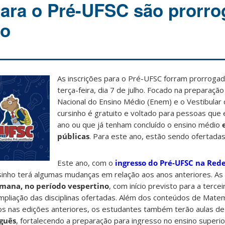
para o Pré-UFSC são prorr
ho
As inscrições para o Pré-UFSC forram prorrogad
terça-feira, dia 7 de julho. Focado na preparaçã
Nacional do Ensino Médio (Enem) e o Vestibular 
cursinho é gratuito e voltado para pessoas que 
ano ou que já tenham concluído o ensino médio
públicas
. Para este ano, estão sendo ofertada
Este ano, com o
ingresso do Pré-UFSC na Red
rsinho terá algumas mudanças em relação aos anos anteriores. As
emana, no período vespertino
, com início previsto para a terc
pliação das disciplinas ofertadas. Além dos conteúdos de Matem
dos nas edições anteriores, os estudantes também terão aulas d
uguês
, fortalecendo a preparação para ingresso no ensino superio