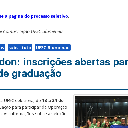
se a página do processo seletivo
.
o de Comunicação UFSC Blumenau
as
substituto
UFSC Blumenau
don: inscrições abertas pa
de graduação
a UFSC seleciona, de
18 a 24 de
uação para participar da Operação
. As informações sobre a seleção