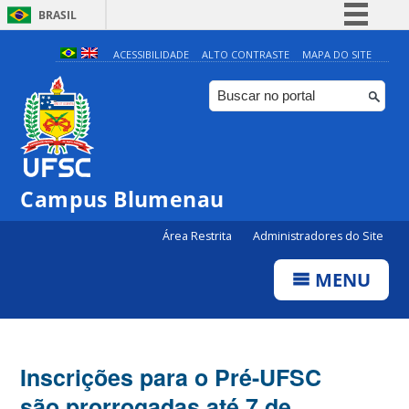
BRASIL
Simplifique!
ACESSIBILIDADE
ALTO CONTRASTE
MAPA DO SITE
Comunica BR
Participe
Acesso à informação
Legislação
Campus Blumenau
Canais
Área Restrita
Administradores do Site
MENU
Inscrições para o Pré-UFSC
são prorrogadas até 7 de