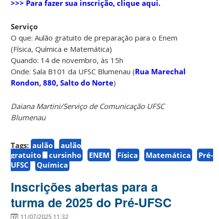
>>> Para fazer sua inscrição, clique aqui.
Serviço
O que: Aulão gratuito de preparação para o Enem
(Física, Química e Matemática)
Quando: 14 de novembro, às 15h
Onde: Sala B101 da UFSC Blumenau (
Rua Marechal
Rondon, 880, Salto do Norte
)
Daiana Martini/Serviço de Comunicação UFSC
Blumenau
Tags:
aulão
aulão
gratuito
cursinho
ENEM
Física
Matemática
Pré-
UFSC
Química
Inscrições abertas para a
turma de 2025 do Pré-UFSC
11/07/2025 11:32