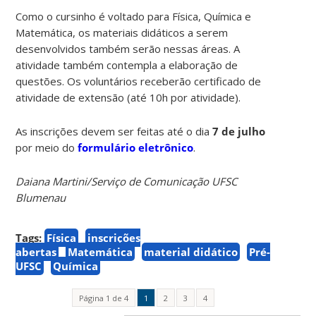
Como o cursinho é voltado para Física, Química e
Matemática, os materiais didáticos a serem
desenvolvidos também serão nessas áreas. A
atividade também contempla a elaboração de
questões. Os voluntários receberão certificado de
atividade de extensão (até 10h por atividade).
As inscrições devem ser feitas até o dia
7 de julho
por meio do
formulário eletrônico
.
Daiana Martini/Serviço de Comunicação UFSC
Blumenau
Tags:
Física
inscrições
abertas
Matemática
material didático
Pré-
UFSC
Química
Página 1 de 4
1
2
3
4