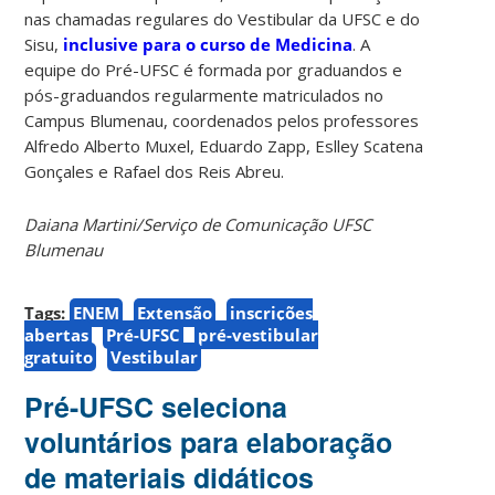
nas chamadas regulares do Vestibular da UFSC e do
Sisu,
inclusive para o curso de Medicina
. A
equipe do Pré-UFSC é formada por graduandos e
pós-graduandos regularmente matriculados no
Campus Blumenau, coordenados pelos professores
Alfredo Alberto Muxel, Eduardo Zapp, Eslley Scatena
Gonçales e Rafael dos Reis Abreu.
Daiana Martini/Serviço de Comunicação UFSC
Blumenau
Tags:
ENEM
Extensão
inscrições
abertas
Pré-UFSC
pré-vestibular
gratuito
Vestibular
Pré-UFSC seleciona
voluntários para elaboração
de materiais didáticos