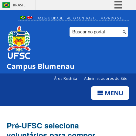
BRASIL
Simplifique!
ACESSIBILIDADE
ALTO CONTRASTE
MAPA DO SITE
Comunica BR
Participe
Acesso à informação
Legislação
Campus Blumenau
Canais
Área Restrita
Administradores do Site
MENU
Pré-UFSC seleciona
voluntários para compor