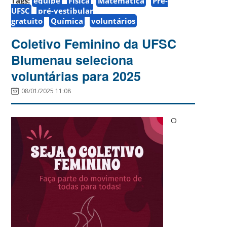
Tags:
equipe
Física
Matemática
Pré-
UFSC
pré-vestibular
gratuito
Química
voluntários
Coletivo Feminino da UFSC
Blumenau seleciona
voluntárias para 2025
08/01/2025 11:08
O