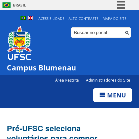
BRASIL
Simplifique!
ACESSIBILIDADE
ALTO CONTRASTE
MAPA DO SITE
Comunica BR
Participe
Acesso à informação
Legislação
Campus Blumenau
Canais
Área Restrita
Administradores do Site
MENU
Pré-UFSC seleciona
voluntários para compor