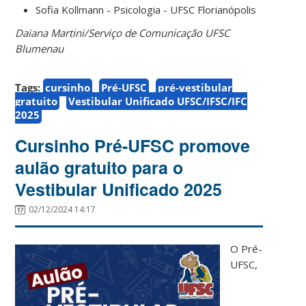
Sofia Kollmann - Psicologia - UFSC Florianópolis
Daiana Martini/Serviço de Comunicação UFSC
Blumenau
Tags:
cursinho
Pré-UFSC
pré-vestibular
gratuito
Vestibular Unificado UFSC/IFSC/IFC
2025
Cursinho Pré-UFSC promove
aulão gratuito para o
Vestibular Unificado 2025
02/12/2024 14:17
O Pré-
UFSC,