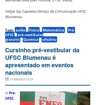
Felipe Iop Capeleto/Serviço de Comunicação UFSC
Blumenau
Tags:
aulão
Física
Matemática
Pré-
UFSC
pré-vestibular
gratuito
Química
ufscbnu
Cursinho pré-vestibular da
UFSC Blumenau é
apresentado em eventos
nacionais
17/09/2024 13:29
O
Pré-
UFSC
,