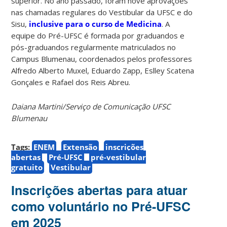
superior. No ano passado, foram nove aprovações
nas chamadas regulares do Vestibular da UFSC e do
Sisu,
inclusive para o curso de Medicina
. A
equipe do Pré-UFSC é formada por graduandos e
pós-graduandos regularmente matriculados no
Campus Blumenau, coordenados pelos professores
Alfredo Alberto Muxel, Eduardo Zapp, Eslley Scatena
Gonçales e Rafael dos Reis Abreu.
Daiana Martini/Serviço de Comunicação UFSC
Blumenau
Tags:
ENEM
Extensão
inscrições
abertas
Pré-UFSC
pré-vestibular
gratuito
Vestibular
Inscrições abertas para atuar
como voluntário no Pré-UFSC
em 2025