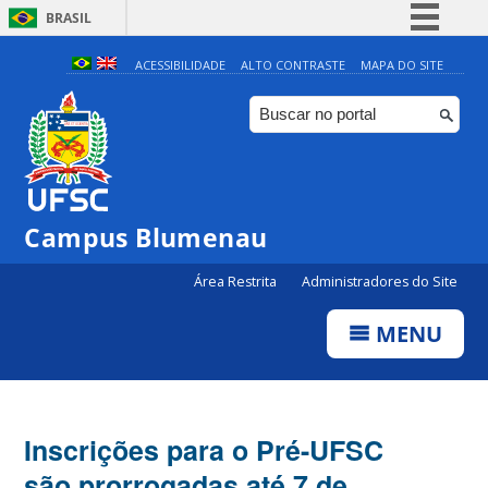
BRASIL
Simplifique!
ACESSIBILIDADE
ALTO CONTRASTE
MAPA DO SITE
Comunica BR
Participe
Acesso à informação
Legislação
Campus Blumenau
Canais
Área Restrita
Administradores do Site
MENU
Inscrições para o Pré-UFSC
são prorrogadas até 7 de