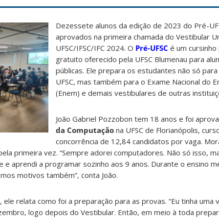
Dezessete alunos da edição de 2023 do Pré-U
aprovados na primeira chamada do Vestibular Un
UFSC/IFSC/IFC 2024. O
Pré-UFSC
é um cursinho 
gratuito oferecido pela UFSC Blumenau para alu
públicas. Ele prepara os estudantes não só para 
UFSC, mas também para o Exame Nacional do E
(Enem) e demais vestibulares de outras institui
João Gabriel Pozzobon tem 18 anos e foi aprov
da Computação
na UFSC de Florianópolis, curs
concorrência de 12,84 candidatos por vaga. Mo
 pela primeira vez. “Sempre adorei computadores. Não só isso, m
 e aprendi a programar sozinho aos 9 anos. Durante o ensino mé
smos motivos também”, conta João.
, ele relata como foi a preparação para as provas. “Eu tinha uma
zembro, logo depois do Vestibular. Então, em meio à toda prepar