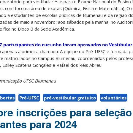
eparatório para vestibulares e para o Exame Nacional do Ensino
, com foco na área de exatas (Química, Física e Matemática). O 
ado a estudantes de escolas públicas de Blumenau e da região do 
lizadas de maio a novembro, aos sábados pela manhã, no Auditór
ue fica no Bloco B da Sede Acadêmica.
7 participantes do cursinho foram aprovados no Vestibular
o apenas a primeira chamada. A equipe do Pré-UFSC é formada p
e matriculados no Campus Blumenau, coordenados pelos profes
 Eslley Scatena Gonçales e Rafael dos Reis Abreu.
Comunicação UFSC Blumenau
abertas
Pré-UFSC
pré-vestibular gratuito
voluntários
re inscrições para seleção
antes para 2024