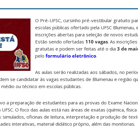
O Pré-UFSC, cursinho pré-vestibular gratuito p
escolas públicas ofertado pela UFSC Blumenau, 
inscrições abertas para seleção de novos estud
Estão sendo ofertadas
110 vagas
. As inscriçõ
gratuitas e podem ser feitas até o dia
3 de mai
pelo
formulário eletrônico
.
As aulas serão realizadas aos sábados, no perí
odem se candidatar às vagas estudantes de Blumenau e região q
o médio ou técnico em escolas públicas.
vo a preparação de estudantes para as provas do Exame Naciona
 UFSC. O foco das aulas está nas áreas de exatas (química, físic
 simulados, oficinas de leitura, interpretação e produção de text
dades interativas, material didático próprio, além das monitorias.