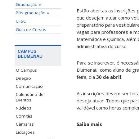
Graduação »
Estão abertas as inscrições
Pós-graduação »
que desejam atuar como volu
UFSC
preparatório para vestibula
Guia de Cursos
vagas para professores e mon
Matemática e Química, além 
administrativa do curso.
CAMPUS
BLUMENAU
Para se inscrever, é necessár
Blumenau, como aluno de gra
O Campus
feira, dia
30 de abril
.
Direção
Comunicação
As inscrições devem ser fei
Calendário de
Eventos
deseja atuar. Todos que part
validável como horas comple
Núcleos
Comitês
Saiba mais
Câmaras
Licitações