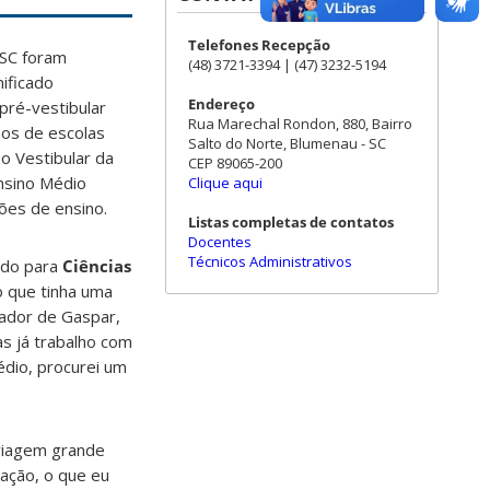
Telefones Recepção
FSC foram
(48) 3721-3394 | (47) 3232-5194
ificado
Endereço
pré-vestibular
Rua Marechal Rondon, 880, Bairro
nos de escolas
Salto do Norte, Blumenau - SC
o Vestibular da
CEP 89065-200
nsino Médio
Clique aqui
ções de ensino.
Listas completas de contatos
Docentes
Técnicos Administrativos
ado para
Ciências
o que tinha uma
rador de Gaspar,
as já trabalho com
dio, procurei um
 viagem grande
ação, o que eu