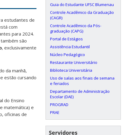
Guia do Estudante UFSC Blumenau
Controle Acadêmico da Graduação
(CAGR)
ara estudantes de
Controle Acadêmico da Pós-
está com
graduação (CAPG)
antes para 2024.
Portal de Estágios
es também são
Assistência Estudantil
o
, exclusivamente
Núcleo Pedagógico
Restaurante Universitário
Biblioteca Universitária
odo da manhã,
ue estão cursando
Uso de salas aos finais de semana
e feriados
Departamento de Administração
Escolar (DAE)
l do Ensino
PROGRAD
a e matemática) e
PRAE
o, oficinas de
Servidores