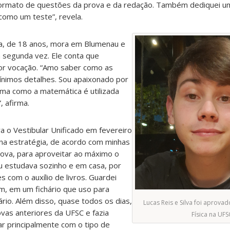
o formato de questões da prova e da redação. Também dediquei u
como um teste”, revela.
va, de 18 anos, mora em Blumenau e
a segunda vez. Ele conta que
r vocação. “Amo saber como as
ínimos detalhes. Sou apaixonado por
rma como a matemática é utilizada
, afirma.
 o Vestibular Unificado em fevereiro
a estratégia, de acordo com minhas
rova, para aproveitar ao máximo o
 estudava sozinho e em casa, por
 com o auxílio de livros. Guardei
m, em um fichário que uso para
io. Além disso, quase todos os dias,
Lucas Reis e Silva foi aprova
ovas anteriores da UFSC e fazia
Física na UFS
r principalmente com o tipo de