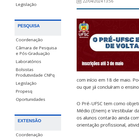
22/04/2024 13:56
Legislação
PESQUISA
Coordenação
Câmara de Pesquisa
e Pós-Graduação
Laboratórios
Bolsistas
Produtividade CNPq
com início em 18 de maio. P
Legislação
ou que já concluíram o ensin
Propesq
Oportunidades
O Pré-UFSC tem como objeti
Médio (Enem) e Vestibular da
os alunos contarão ainda com:
EXTENSÃO
orientação profissional, ativi
Coordenação