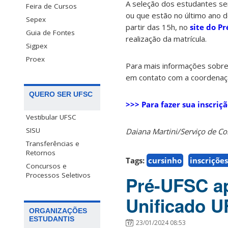
A seleção dos estudantes ser
Feira de Cursos
ou que estão no último ano do
Sepex
partir das 15h, no
site do P
Guia de Fontes
realização da matrícula.
Sigpex
Proex
Para mais informações sobre 
em contato com a coordenaç
QUERO SER UFSC
>>> Para fazer sua inscriçã
Vestibular UFSC
SISU
Daiana Martini/Serviço de 
Transferências e
Retornos
Tags:
cursinho
inscriçõe
Concursos e
Processos Seletivos
Pré-UFSC ap
Unificado U
ORGANIZAÇÕES
ESTUDANTIS
23/01/2024 08:53