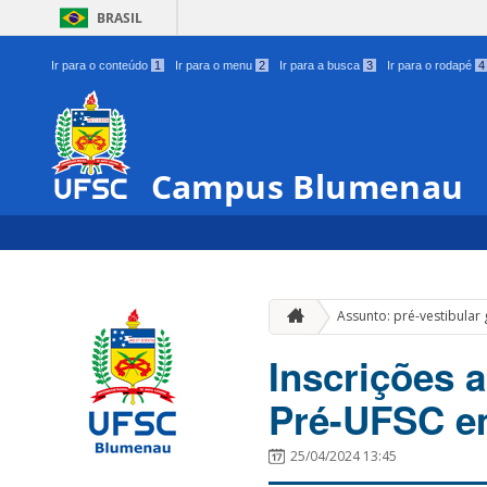
BRASIL
Ir para o conteúdo
1
Ir para o menu
2
Ir para a busca
3
Ir para o rodapé
4
Campus Blumenau
Assunto: pré-vestibular 
Inscrições 
Pré-UFSC e
25/04/2024 13:45