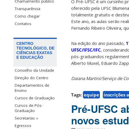
O Pré-UFSC é um cursinho pr
Chamamento público
oferecido pela UFSC Blumenau
Transparência
totalmente gratuito e destin
Como chegar
Este ano, as aulas serão rea
Contatos
Fernando Ribeiro Oliveira, q
Na edição do ano passado,
1
CENTRO
TECNOLÓGICO, DE
UFSC/IFSC/IFC
, considerand
CIÊNCIAS EXATAS
pós-graduandos regularment
E EDUCAÇÃO
Alberto Muxel, Eduardo Zapp,
Conselho da Unidade
Direção do Centro
Daiana Martini/Serviço de 
Departamentos de
Ensino
Tags:
equipe
inscrições 
Cursos de Graduação
Pré-UFSC ab
Cursos de Pós-
Graduação
novos estud
Secretarias »
Egressos