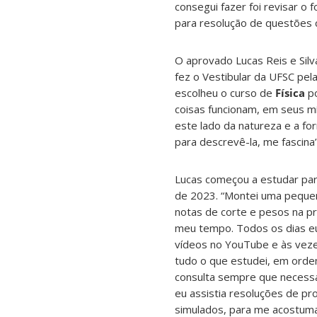
consegui fazer foi revisar 
para resolução de questões 
O aprovado Lucas Reis e Sil
fez o Vestibular da UFSC pel
escolheu o curso de
Física
po
coisas funcionam, em seus m
este lado da natureza e a fo
para descrevê-la, me fascina”
Lucas começou a estudar para
de 2023. “Montei uma pequen
notas de corte e pesos na p
meu tempo. Todos os dias eu
vídeos no YouTube e às vezes
tudo o que estudei, em orde
consulta sempre que necessár
eu assistia resoluções de pr
simulados, para me acostuma