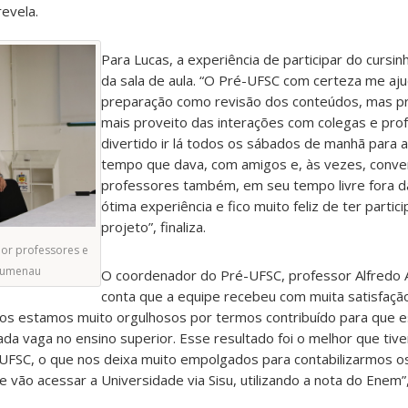
evela.
Para Lucas, a experiência de participar do cursin
da sala de aula. “O Pré-UFSC com certeza me aj
preparação como revisão dos conteúdos, mas pri
mais proveito das interações com colegas e pro
divertido ir lá todos os sábados de manhã para a
tempo que dava, com amigos e, às vezes, conve
professores também, em seu tempo livre fora da
ótima experiência e fico muito feliz de ter parti
projeto”, finaliza.
or professores e
lumenau
O coordenador do Pré-UFSC, professor Alfredo 
conta que a equipe recebeu com muita satisfação
os estamos muito orgulhosos por termos contribuído para que 
ada vaga no ensino superior. Esse resultado foi o melhor que ti
 UFSC, o que nos deixa muito empolgados para contabilizarmos 
 vão acessar a Universidade via Sisu, utilizando a nota do Enem”,