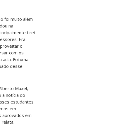
ho foi muito além
udou na
ncipalmente tirei
fessores. Era
proveitar o
rsar com os
 aula. Foi uma
cipado desse
Alberto Muxel,
 a notícia do
esses estudantes
vemos em
os aprovados em
 relata.