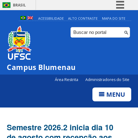
BRASIL
Simplifique!
ACESSIBILIDADE
ALTO CONTRASTE
MAPA DO SITE
Comunica BR
Participe
Acesso à informação
Legislação
Campus Blumenau
Canais
Área Restrita
Administradores do Site
MENU
Semestre 2026.2 inicia dia 10
de agosto com recepção aos