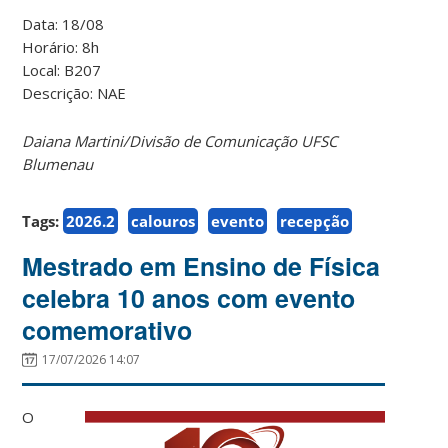
Data: 18/08
Horário: 8h
Local: B207
Descrição: NAE
Daiana Martini/Divisão de Comunicação UFSC
Blumenau
Tags:
2026.2
calouros
evento
recepção
Mestrado em Ensino de Física
celebra 10 anos com evento
comemorativo
17/07/2026 14:07
O