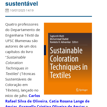
sustentável
10/07/2025 14:19
Quatro professores
do Departamento de
Engenharia Têxtil da
UFSC Blumenau são
autores de um dos
capítulos do livro
“
Sustainable
Coloration
Techniques in
Textiles
” (Técnicas
Sustentáveis de
Coloração em
Têxteis), lançado no
início de julho.
Carlos
Rafael Silva de Oliveira
,
Catia Rosana Lange de
Aguiar
,
Grazyella Cristina Oliveira de Aguiar
e