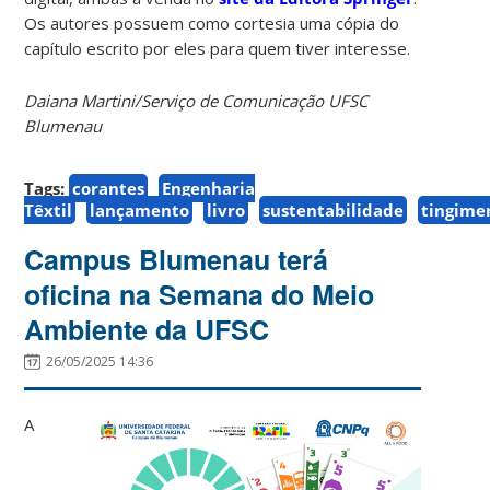
Os autores possuem como cortesia uma cópia do
capítulo escrito por eles para quem tiver interesse.
Daiana Martini/Serviço de Comunicação UFSC
Blumenau
Tags:
corantes
Engenharia
Têxtil
lançamento
livro
sustentabilidade
tingime
Campus Blumenau terá
oficina na Semana do Meio
Ambiente da UFSC
26/05/2025 14:36
A