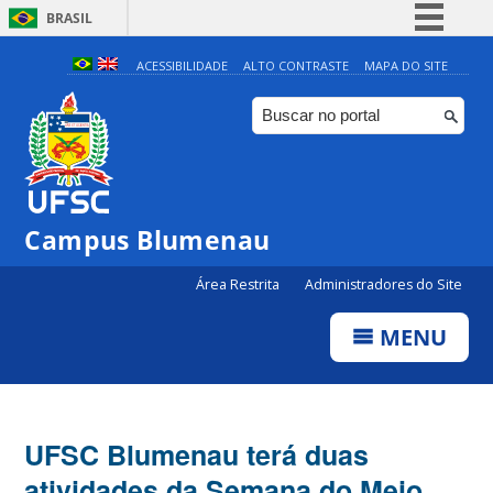
BRASIL
Simplifique!
ACESSIBILIDADE
ALTO CONTRASTE
MAPA DO SITE
Comunica BR
Participe
Acesso à informação
Legislação
Campus Blumenau
Canais
Área Restrita
Administradores do Site
MENU
UFSC Blumenau terá duas
atividades da Semana do Meio