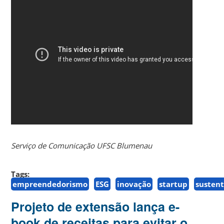
Serviço de Comunicação UFSC Blumenau
Tags:
empreendedorismo
ESG
inovação
startup
sustent
Projeto de extensão lança e-
book de receitas para evitar o