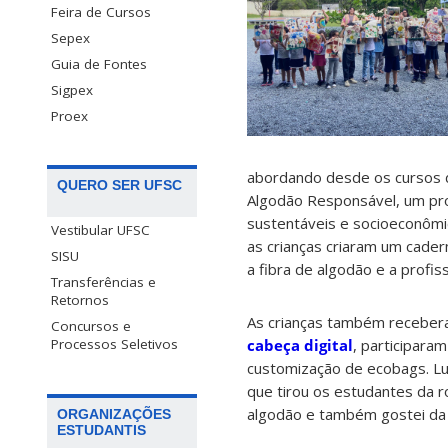
Feira de Cursos
Sepex
Guia de Fontes
Sigpex
Proex
abordando desde os cursos da
QUERO SER UFSC
Algodão Responsável, um pro
sustentáveis e socioeconômi
Vestibular UFSC
as crianças criaram um cader
SISU
a fibra de algodão e a profiss
Transferências e
Retornos
As crianças também receber
Concursos e
cabeça digital
, participara
Processos Seletivos
customização de ecobags. Luc
que tirou os estudantes da ro
algodão e também gostei da p
ORGANIZAÇÕES
ESTUDANTIS