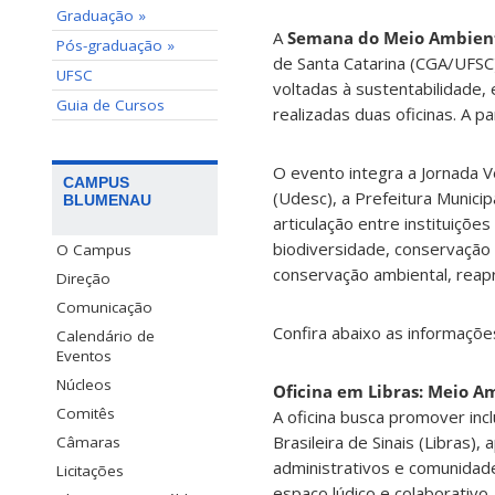
Graduação »
A
Semana do Meio Ambien
Pós-graduação »
de Santa Catarina (CGA/UFSC)
UFSC
voltadas à sustentabilidade
Guia de Cursos
realizadas duas oficinas. A pa
O evento integra a Jornada V
CAMPUS
(Udesc), a Prefeitura Munici
BLUMENAU
articulação entre instituiçõe
biodiversidade, conservação 
O Campus
conservação ambiental, reapr
Direção
Comunicação
Confira abaixo as informaçõ
Calendário de
Eventos
Núcleos
Oficina em Libras: Meio A
Comitês
A oficina busca promover inc
Brasileira de Sinais (Libras)
Câmaras
administrativos e comunidad
Licitações
espaço lúdico e colaborativo.