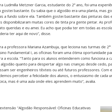
ra Ludmilla Metzner Garcia, estudante do 2º ano, foi uma experiê
u gostei bastante. Eu sabia que o algodão era uma planta, mas g
is a fundo sobre ela. Também gostei bastante das pinturas das
as disponibilizaram muitas cores de tinta pra gente pintar. As pr
ito queridas e eu amei. Eu acho que podia ter em todas as escol
deria ter aqui de novo”, disse.
ra a professora Mariana Azambuja, que leciona nas turmas de 2° 
sino Fundamental I, as oficinas foram uma ótima oportunidade pa
ra a escola. “Tanto para os alunos entenderem como funciona a c
 algodão quanto para despertar algo nas crianças desde cedo, pa
ssam ser engenheiros têxteis ou até futuros professores. Com e
demos perceber a felicidade dos alunos, o entusiasmo de cada u
ípica, mas é uma aula onde eles aprendem muito”, avalia.
 extensão "Algodão Responsável: Oficinas Educativas