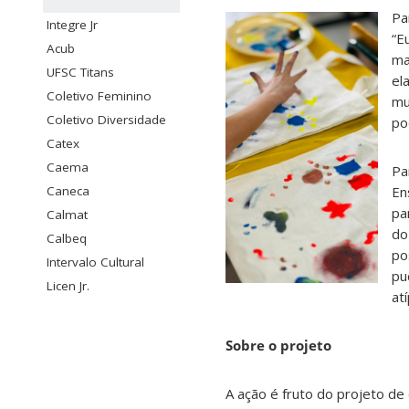
Pa
Integre Jr
“E
Acub
ma
UFSC Titans
el
Coletivo Feminino
mu
Coletivo Diversidade
po
Catex
Caema
Pa
Caneca
En
pa
Calmat
do
Calbeq
po
Intervalo Cultural
pu
Licen Jr.
at
Sobre o projeto
A ação é fruto do projeto de