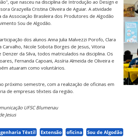
ião", que nasceu na disciplina de Introdução ao Design e
ora Grazyella Cristina Oliveira de Aguiar. A atividade
 da Associação Brasileira dos Produtores de Algodão
ovimento Sou de Algodão.
rticipação dos alunos Anna Julia Malvezzi Porofo, Clara
ra Carvalho, Nicole Sobota Borges de Jesus, Vitoria
Denzer da Silva, todos matriculados na disciplina. Os
oares, Fernanda Capoani, Assíria Almeida de Oliveira e
mbém atuaram como voluntários.
no próximo semestre, com a realização de oficinas em
ria de empresas têxteis da região.
Comunicação UFSC Blumenau
de Jesus
genharia Têxtil
Extensão
oficina
Sou de Algodão