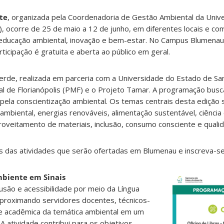
te
, organizada pela Coordenadoria de Gestão Ambiental da Univ
, ocorre de 25 de maio a 12 de junho, em diferentes locais e co
, educação ambiental, inovação e bem-estar. No Campus Blumenau
rticipação é gratuita e aberta ao público em geral.
erde, realizada em parceria com a Universidade do Estado de San
pal de Florianópolis (PMF) e o Projeto Tamar. A programação busca
s pela conscientização ambiental. Os temas centrais desta edição
ambiental, energias renováveis, alimentação sustentável, ciência 
oveitamento de materiais, inclusão, consumo consciente e qualid
es das atividades que serão ofertadas em Blumenau e inscreva-se
mbiente em Sinais
lusão e acessibilidade por meio da Língua
, aproximando servidores docentes, técnicos-
e acadêmica da temática ambiental em um
 A atividade contribui para os objetivos