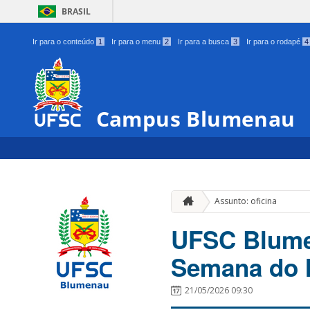
BRASIL
Ir para o conteúdo
1
Ir para o menu
2
Ir para a busca
3
Ir para o rodapé
4
Campus Blumenau
Assunto: oficina
UFSC Blumen
Semana do 
21/05/2026 09:30