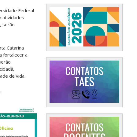
ersidade Federal
m atividades
, serão
ta Catarina
 fortalecer a
 serão
cidadã,
ade de vida.
: