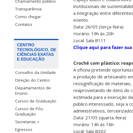
Chamamento público
institucionais de sustentabil
Transparência
a integração entre diferentes
Como chegar
evento.
Contatos
Data: 26/05 (terça-feira)
Horário: 19h às 20h
Local: Sala B111
CENTRO
Clique aqui para fazer sua
TECNOLÓGICO, DE
CIÊNCIAS EXATAS
E EDUCAÇÃO
Crochê com plástico: reapro
A oficina pretende oportuniz
Conselho da Unidade
a produção de artesanato em 
Direção do Centro
ressignificação de materiais, 
Departamentos de
reaproveitando de itens do c
Ensino
estimada para a execução da 
Cursos de Graduação
público interessado, seja a 
Cursos de Pós-
administrativos, terceiriza
Graduação
Data: 27/05 (quarta-feira)
Secretarias »
Horário: 14h às 16h
Egressos
Local: Sala B302