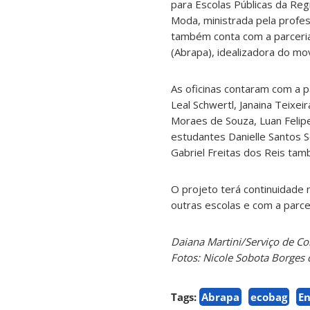
para Escolas Públicas da Reg
Moda, ministrada pela profess
também conta com a parceria
(Abrapa), idealizadora do m
As oficinas contaram com a pa
Leal Schwertl, Janaina Teixei
Moraes de Souza, Luan Felipe 
estudantes Danielle Santos S
Gabriel Freitas dos Reis ta
O projeto terá continuidade 
outras escolas e com a parce
Daiana Martini/Serviço de 
Fotos: Nicole Sobota Borges 
Tags:
Abrapa
ecobag
En