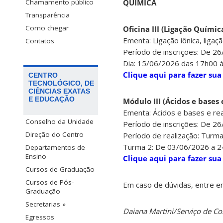
QUÍMICA
Chamamento público
Transparência
Como chegar
Oficina III (Ligação Quími
Ementa: Ligação iônica, ligaç
Contatos
Período de inscrições: De 2
Dia: 15/06/2026 das 17h00 
Clique aqui para fazer sua
CENTRO
TECNOLÓGICO, DE
CIÊNCIAS EXATAS
E EDUCAÇÃO
Módulo III (Ácidos e bases
Ementa: Ácidos e bases e re
Conselho da Unidade
Período de inscrições: De 2
Direção do Centro
Período de realização: Turma
Turma 2: De 03/06/2026 a 24
Departamentos de
Ensino
Clique aqui para fazer sua
Cursos de Graduação
Cursos de Pós-
Em caso de dúvidas, entre e
Graduação
Secretarias »
Daiana Martini/Serviço de 
Egressos