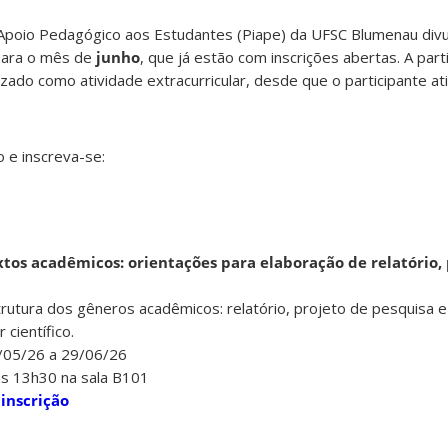
 Apoio Pedagógico aos Estudantes (Piape) da UFSC Blumenau divu
para o mês de
junho
, que já estão com inscrições abertas. A part
lizado como atividade extracurricular, desde que o participante ati
 e inscreva-se:
extos acadêmicos: orientações para elaboração de relatório,
rutura dos gêneros acadêmicos: relatório, projeto de pesquisa e a
 científico.
6/05/26 a 29/06/26
às 13h30 na sala B101
 inscrição