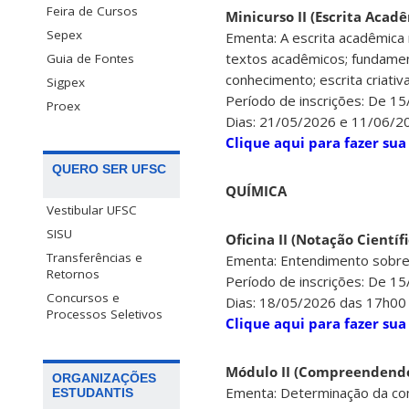
Feira de Cursos
Minicurso II (Escrita Acadê
Sepex
Ementa: A escrita acadêmica n
textos acadêmicos; fundament
Guia de Fontes
conhecimento; escrita criativ
Sigpex
Período de inscrições: De 1
Proex
Dias: 21/05/2026 e 11/06/2
Clique aqui para fazer sua
QUERO SER UFSC
QUÍMICA
Vestibular UFSC
SISU
Oficina II (Notação Cientí
Transferências e
Ementa: Entendimento sobre n
Retornos
Período de inscrições: De 1
Concursos e
Dias: 18/05/2026 das 17h00
Processos Seletivos
Clique aqui para fazer sua
Módulo II (Compreendend
ORGANIZAÇÕES
Ementa: Determinação da com
ESTUDANTIS