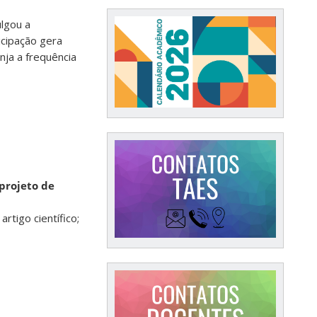
lgou a
icipação gera
nja a frequência
 projeto de
rtigo científico;