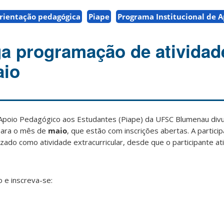
rientação pedagógica
Piape
Programa Institucional de 
ga programação de atividad
aio
 Apoio Pedagógico aos Estudantes (Piape) da UFSC Blumenau divu
para o mês de
maio
, que estão com inscrições abertas. A partici
lizado como atividade extracurricular, desde que o participante ati
 e inscreva-se: