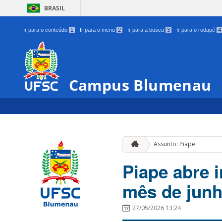
BRASIL
Ir para o conteúdo
1
Ir para o menu
2
Ir para a busca
3
Ir para o rodapé
4
Campus Blumenau
Assunto: Piape
Piape abre i
mês de jun
27/05/2026 13:24