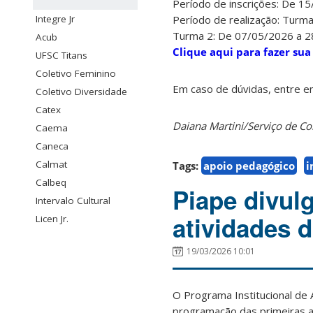
Período de inscrições: De 1
Integre Jr
Período de realização: Turma
Turma 2: De 07/05/2026 a 28
Acub
Clique aqui para fazer sua
UFSC Titans
Coletivo Feminino
Em caso de dúvidas, entre e
Coletivo Diversidade
Catex
Daiana Martini/Serviço de 
Caema
Caneca
Calmat
Tags:
apoio pedagógico
i
Calbeq
Piape divul
Intervalo Cultural
atividades 
Licen Jr.
19/03/2026 10:01
O Programa Institucional de
programação das primeiras a