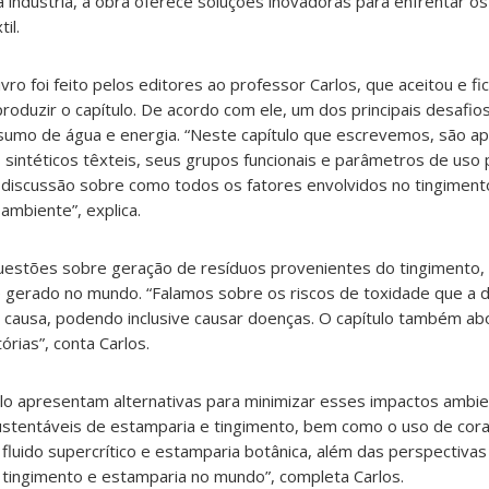
a indústria, a obra oferece soluções inovadoras para enfrentar o
il.
livro foi feito pelos editores ao professor Carlos, que aceitou e f
oduzir o capítulo. De acordo com ele, um dos principais desafi
onsumo de água e energia. “Neste capítulo que escrevemos, são 
 sintéticos têxteis, seus grupos funcionais e parâmetros de uso 
a discussão sobre como todos os fatores envolvidos no tingimen
ambiente”, explica.
estões sobre geração de resíduos provenientes do tingimento,
me gerado no mundo. “Falamos sobre os riscos de toxidade que a
 causa, podendo inclusive causar doenças. O capítulo também a
tórias”, conta Carlos.
ulo apresentam alternativas para minimizar esses impactos ambie
tentáveis de estamparia e tingimento, bem como o uso de coran
luido supercrítico e estamparia botânica, além das perspectivas
 tingimento e estamparia no mundo”, completa Carlos.