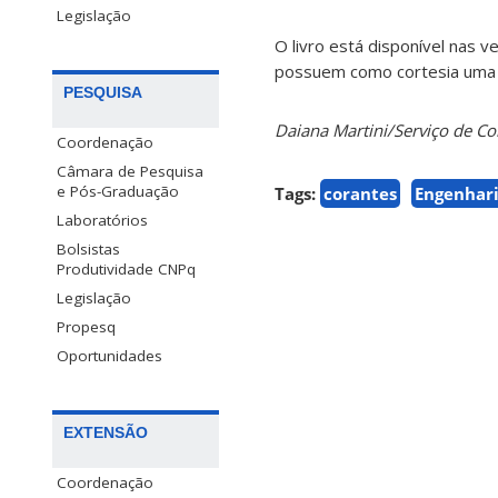
Legislação
O livro está disponível nas 
possuem como cortesia uma có
PESQUISA
Daiana Martini/Serviço de 
Coordenação
Câmara de Pesquisa
e Pós-Graduação
Tags:
corantes
Engenhari
Laboratórios
Bolsistas
Produtividade CNPq
Legislação
Propesq
Oportunidades
EXTENSÃO
Coordenação