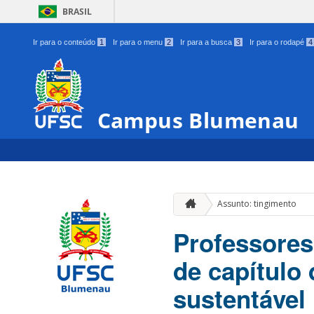
BRASIL
Ir para o conteúdo
1
Ir para o menu
2
Ir para a busca
3
Ir para o rodapé
4
Campus Blumenau
Assunto: tingimento
Professores
de capítulo 
sustentável