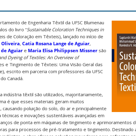
rtamento de Engenharia Têxtil da UFSC Blumenau
os do livro “
Sustainable Coloration Techniques in
eis de Coloração em Têxteis), lançado no início de
 Oliveira
,
Catia Rosana Lange de Aguiar
,
a de Aguiar
e
Maria Elisa Philippsen Missner
são
nd Dyeing of Textiles: An Overview of
tes e Tingimento de Têxteis: Uma Visão Geral das
e), escrito em parceria com professores da UFSC
e do Canadá.
indústria têxtil são utilizados, majoritariamente,
lema é que esses materiais geram muitos
causando poluição do solo, do ar e principalmente
a técnicas e inovações sustentáveis ​​avançadas em
 avanços de ponta em máquinas de tingimento e aprimoramentos 
ras para processos de pré-tratamento e tingimento. Destinado 