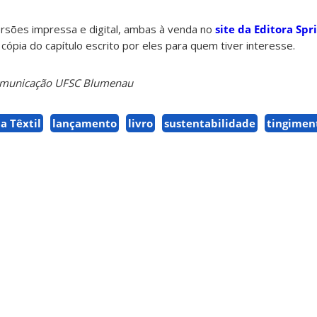
versões impressa e digital, ambas à venda no
site da Editora Spr
pia do capítulo escrito por eles para quem tiver interesse.
Comunicação UFSC Blumenau
a Têxtil
lançamento
livro
sustentabilidade
tingimen