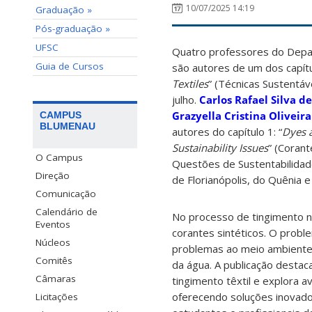
10/07/2025 14:19
Graduação »
Pós-graduação »
UFSC
Quatro professores do Depa
Guia de Cursos
são autores de um dos capítul
Textiles
” (Técnicas Sustentáv
julho.
Carlos Rafael Silva de
Grazyella Cristina Oliveir
CAMPUS
BLUMENAU
autores do capítulo 1: “
Dyes a
Sustainability Issues
” (Coran
O Campus
Questões de Sustentabilidad
Direção
de Florianópolis, do Quênia 
Comunicação
Calendário de
No processo de tingimento na 
Eventos
corantes sintéticos. O prob
Núcleos
problemas ao meio ambiente, 
Comitês
da água. A publicação destac
Câmaras
tingimento têxtil e explora
oferecendo soluções inovado
Licitações