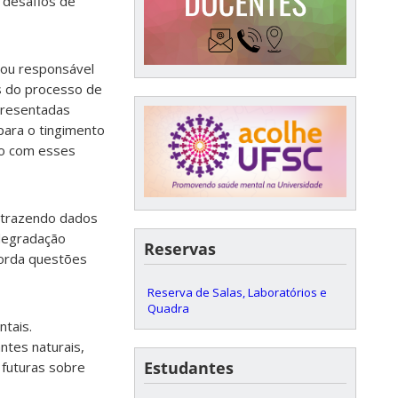
s desafios de
icou responsável
os do processo de
apresentadas
para o tingimento
to com esses
 trazendo dados
 degradação
Reservas
borda questões
Reserva de Salas, Laboratórios e
Quadra
ntais.
tes naturais,
Estudantes
 futuras sobre