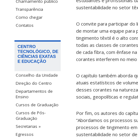
estudantes e profissionais d
Chamamento público
sustentabilidade no setor têxt
Transparência
Como chegar
O convite para participar do 
Contatos
de montar uma equipe para pr
tingimento têxtil é o alto c
todas as classes de corantes
CENTRO
de cada fibra, com ênfase n
TECNOLÓGICO, DE
CIÊNCIAS EXATAS
corantes interferem no meio 
E EDUCAÇÃO
O capítulo também aborda qu
Conselho da Unidade
atuais estatísticos de volu
Direção do Centro
desses corantes na natureza
Departamentos de
sociais, geopolíticas e regula
Ensino
Cursos de Graduação
Por fim, os autores do capít
Cursos de Pós-
Graduação
“Abordamos os processos sus
Secretarias »
processos de tingimento em f
sustentabilidade no setor de
Egressos