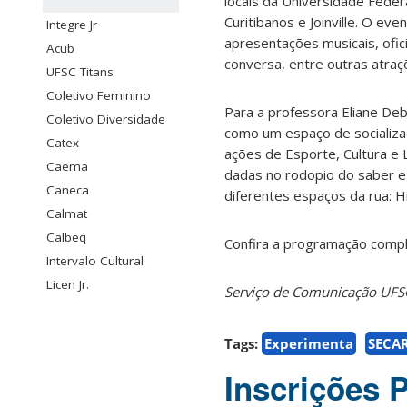
locais da Universidade Feder
Curitibanos e Joinville. O ev
Integre Jr
apresentações musicais, ofic
Acub
conversa, entre outras atraç
UFSC Titans
Coletivo Feminino
Para a professora Eliane Deb
Coletivo Diversidade
como um espaço de socializa
Catex
ações de Esporte, Cultura e 
Caema
dadas no rodopio do saber e 
Caneca
diferentes espaços da rua: H
Calmat
Calbeq
Confira a programação comp
Intervalo Cultural
Licen Jr.
Serviço de Comunicação UFS
Tags:
Experimenta
SECA
Inscrições 