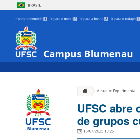
BRASIL
Ir para o conteúdo
1
Ir para o menu
2
Ir para a busca
3
Ir para o rodapé
4
Campus Blumenau
Assunto: Experimenta
UFSC abre o
de grupos c
15/07/2025 13:25