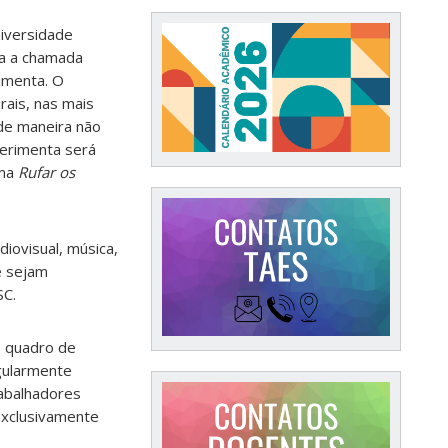
iversidade
ga a chamada
rimenta. O
urais, nas mais
 de maneira não
erimenta será
ma
Rufar os
diovisual, música,
ue sejam
SC.
o quadro de
egularmente
abalhadores
exclusivamente