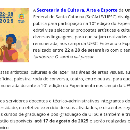
A
Secretaria de Cultura, Arte e Esporte
da Un
Federal de Santa Catarina (SeCArtE/UFSC) divul
pública para participação na 10ª edição do Expe
edital visa selecionar propostas artísticas e cult
diversas linguagens, para que sejam realizadas
remunerada, nos campi da UFSC. Este ano o Exp
realizado entre
22 a 28 de setembro
com o te
tambores: O samba vai passar
.
tas artísticas, culturais e de lazer, nas áreas de artes visuais, au
 oficina, palestra, roda de conversa, teatro, entre outras, para q
emunerada durante a 10ª edição do Experimenta nos campi da UF
os servidores docentes e técnico-administrativos integrantes d
sidade, no efetivo exercício de suas atividades, e discentes r
nos cursos de graduação e pós-graduação da UFSC e também e tr
estão disponíveis
até 17 de agosto de 2025
e serão realizadas 
nico.