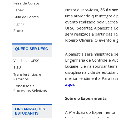
Feira de Cursos
Nesta quinta-feira,
26 de se
Sepex
uma atividade que integra a
Guia de Fontes
evento realizado pela Secreta
Sigpex
UFSC (Secarte). A palestra
Co
Proex
será realizada a partir das 
Ribeiro Oliveira. O evento é 
QUERO SER UFSC
A palestra será ministrada p
Engenharia de Controle e A
Vestibular UFSC
Luciane. Ele irá abordar te
SISU
disciplina na vida de estudan
Transferências e
melhor rendimento. Para faze
Retornos
aqui
.
Concursos e
Processos Seletivos
Sobre o Experimenta
ORGANIZAÇÕES
A 9ª edição do Experimenta 
ESTUDANTIS