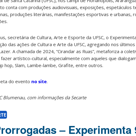
al de Santa Catarina (UFSC), nos campi de Florianópolis, Ararangu
ento conta com produções audiovisuais, exposições, espetáculos te
inas, produções literárias, manifestações esportivas e urbanas, 
ões.
us, secretária de Cultura, Arte e Esporte da UFSC, o Experimenta
ção das ações de Cultura e Arte da UFSC, agregando nos últimos
Lazer. A chamada de 2024, “Cirandar as Ruas”, metaforiza a cole
fazer artístico-cultural, especialmente com aqueles que dialoga
ip hop, Slam, Lambe-lambe, Grafite, entre outros.
leta do evento
no site
.
C Blumenau, com informações da Secarte
RTE
Prorrogadas – Experimenta 