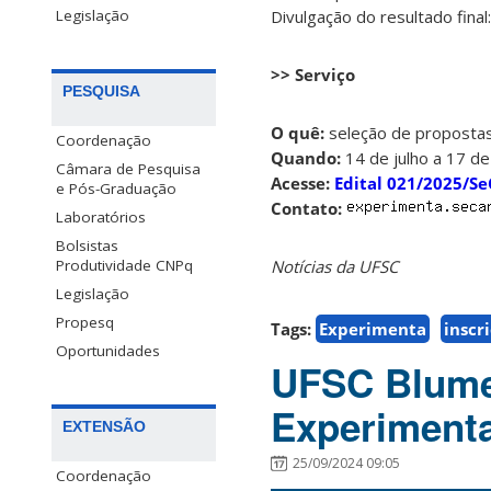
Divulgação do resultado fina
Legislação
>> Serviço
PESQUISA
O quê:
seleção de propostas
Coordenação
Quando:
14 de julho a 17 d
Câmara de Pesquisa
Acesse:
Edital 021/2025/S
e Pós-Graduação
Contato:
Laboratórios
Bolsistas
Notícias da UFSC
Produtividade CNPq
Legislação
Propesq
Tags:
Experimenta
inscr
Oportunidades
UFSC Blume
Experimenta
EXTENSÃO
25/09/2024 09:05
Coordenação