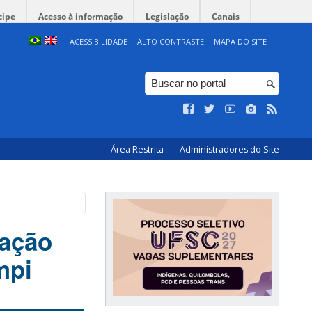
cipe
Acesso à informação
Legislação
Canais
ACESSIBILIDADE
ALTO CONTRASTE
MAPA DO SITE
Área Restrita
Administradores do Site
tação
mpi