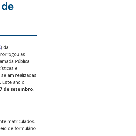
 de
E
) da
prorrogou as
hamada Pública
ísticas e
e sejam realizadas
 Este ano o
27 de setembro
.
nte matriculados.
eio de formulário