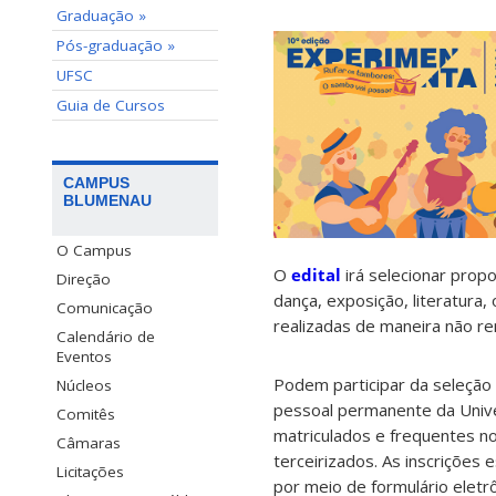
Graduação »
Pós-graduação »
UFSC
Guia de Cursos
CAMPUS
BLUMENAU
O Campus
O
edital
irá selecionar propos
Direção
dança, exposição, literatura,
Comunicação
realizadas de maneira não r
Calendário de
Eventos
Podem participar da seleção 
Núcleos
pessoal permanente da Univer
Comitês
matriculados e frequentes 
Câmaras
terceirizados. As inscrições 
Licitações
por meio de formulário eletrô