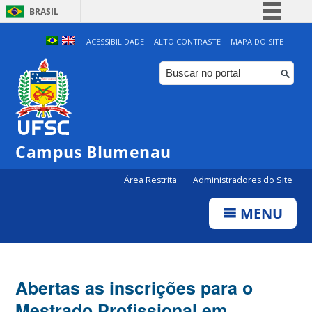
BRASIL
Simplifique!
ACESSIBILIDADE
ALTO CONTRASTE
MAPA DO SITE
Comunica BR
Participe
Acesso à informação
Legislação
Campus Blumenau
Canais
Área Restrita
Administradores do Site
MENU
Abertas as inscrições para o
Mestrado Profissional em