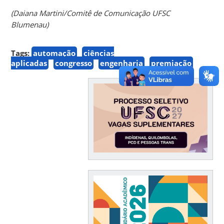
(Daiana Martini/Comitê de Comunicação UFSC
Blumenau)
Tags:
automação
ciências
aplicadas
congresso
engenharia
premiação