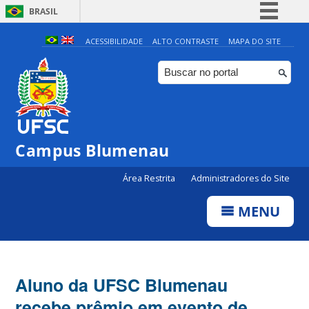
BRASIL
Simplifique!
ACESSIBILIDADE
ALTO CONTRASTE
MAPA DO SITE
Comunica BR
Participe
Acesso à informação
Legislação
Campus Blumenau
Canais
Área Restrita
Administradores do Site
MENU
Aluno da UFSC Blumenau
recebe prêmio em evento de