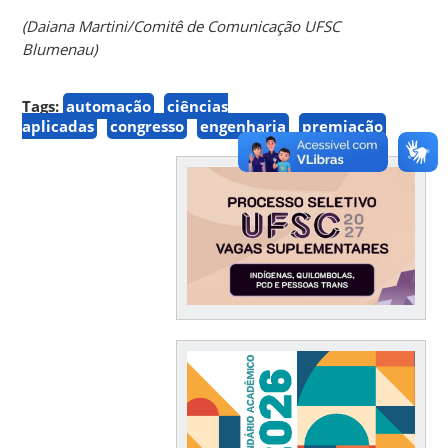
(Daiana Martini/Comitê de Comunicação UFSC
Blumenau)
Tags:
automação
ciências
aplicadas
congresso
engenharia
premiação