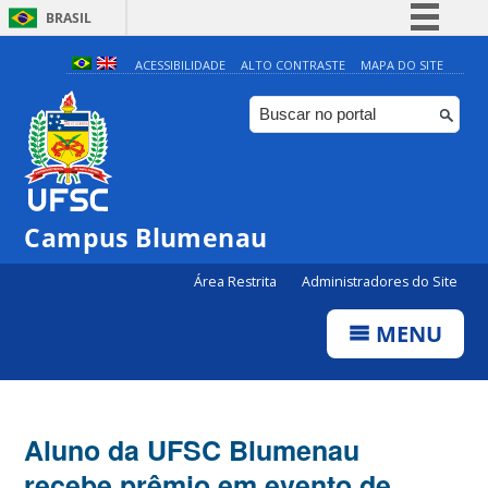
BRASIL
Simplifique!
ACESSIBILIDADE
ALTO CONTRASTE
MAPA DO SITE
Comunica BR
Participe
Acesso à informação
Legislação
Campus Blumenau
Canais
Área Restrita
Administradores do Site
MENU
Aluno da UFSC Blumenau
recebe prêmio em evento de