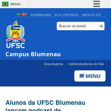
BRASIL
Simplifique!
ACESSIBILIDADE
ALTO CONTRASTE
MAPA DO SITE
Comunica BR
Participe
Acesso à informação
Legislação
Campus Blumenau
Canais
Área Restrita
Administradores do Site
MENU
Alunos da UFSC Blumenau
lançam podcast de