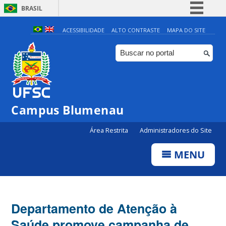
BRASIL
Simplifique!
ACESSIBILIDADE
ALTO CONTRASTE
MAPA DO SITE
Comunica BR
Participe
Acesso à informação
Legislação
Campus Blumenau
Canais
Área Restrita
Administradores do Site
MENU
Departamento de Atenção à
Saúde promove campanha de