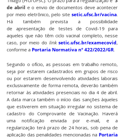
Thiago (HU/UFSC). O prazo para a regularização é
3
de abril
e o envio de documentos deve acontecer
por meio eletrônico, pelo site
setic.ufsc.br/vacina
.
Há também prevista a possibilidade
de apresentação de testes de Covid-19 para
aqueles que não têm ciclo vacinal completo, nesse
caso, por meio do
link
setic.ufsc.br/examecovid
,
conforme a
Portaria Normativa nº 422/2022/GR
.
Segundo o ofício, as pessoas em trabalho remoto,
seja por estarem cadastrados em grupos de risco
ou por estarem desenvolvendo atividades laborais
exclusivamente de forma remota, deverão também
retornar às atividades presenciais no dia 4 de abril.
A data marca também o início das sanções àqueles
que estiverem em situação irregular no sistema de
cadastro do Comprovante de Vacinação. Haverá
uma notificação enviada por e-mail, e a
regularização terá prazo de 24 horas, sob pena de
aplicação das penalidades mencionadas na
Portaria