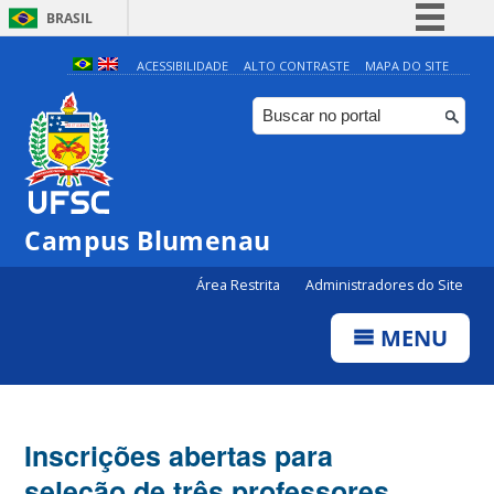
BRASIL
Simplifique!
ACESSIBILIDADE
ALTO CONTRASTE
MAPA DO SITE
Comunica BR
Participe
Acesso à informação
Legislação
Campus Blumenau
Canais
Área Restrita
Administradores do Site
MENU
Inscrições abertas para
seleção de três professores