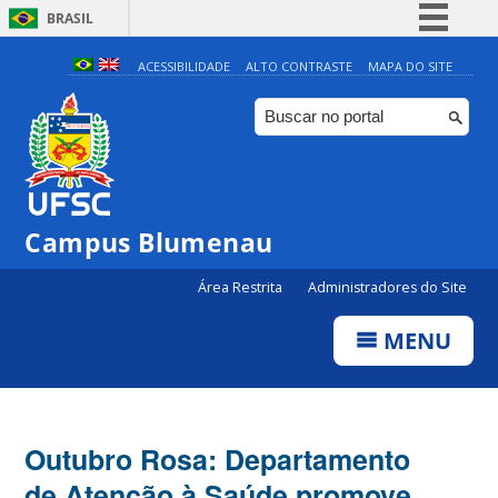
BRASIL
Simplifique!
ACESSIBILIDADE
ALTO CONTRASTE
MAPA DO SITE
Comunica BR
Participe
Acesso à informação
Legislação
Campus Blumenau
Canais
Área Restrita
Administradores do Site
MENU
Outubro Rosa: Departamento
de Atenção à Saúde promove