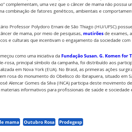
ismo” complementam, uma vez que o câncer de mama não possui um
 uma combinação de fatores genéticos, ambientais e comportament
itário Professor Polydoro Ernani de São Thiago (HU/UFSC) poss
câncer de mama, por meio de pesquisas,
mutirões
de exames, a
icos e culturais que incentivam o engajamento da sociedade com 
meçou como uma iniciativa da
Fundação Susan. G. Komen for 
-rosa, principal símbolo da campanha, foi distribuído aos partici
ealizada em Nova York (EUA). No Brasil, as primeiras ações surgir
 em rosa do monumento do Obelisco do Ibirapuera, situado em S
 José Alencar Gomes da Silva (INCA) participa deste movimento 
o materiais informativos para profissionais de saúde e sociedade 
 de mama
Outubro Rosa
Prodegesp