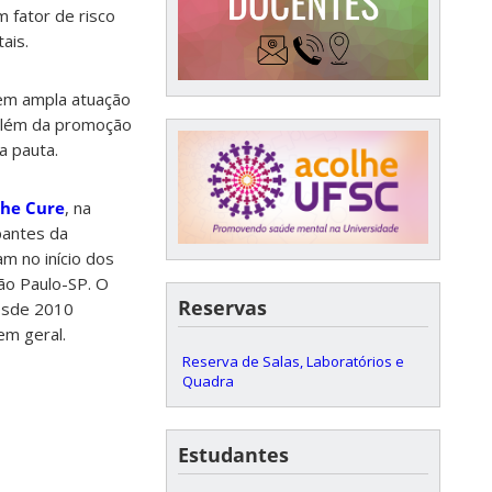
 fator de risco
ais.
uem ampla atuação
lém da promoção
a pauta.
The Cure
, na
pantes da
am no início dos
ão Paulo-SP. O
Reservas
desde 2010
em geral.
Reserva de Salas, Laboratórios e
Quadra
Estudantes