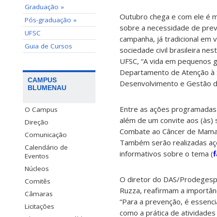
Graduação »
Outubro chega e com ele é m
Pós-graduação »
sobre a necessidade de pre
UFSC
campanha, já tradicional em v
Guia de Cursos
sociedade civil brasileira ne
UFSC, “A vida em pequenos g
Departamento de Atenção à S
CAMPUS
Desenvolvimento e Gestão d
BLUMENAU
Entre as ações programadas e
O Campus
além de um convite aos (às) s
Direção
Combate ao Câncer de Mama, 
Comunicação
Também serão realizadas açõ
Calendário de
informativos sobre o tema (
f
Eventos
Núcleos
O diretor do DAS/Prodegesp,
Comitês
Ruzza, reafirmam a importân
Câmaras
“Para a prevenção, é essenc
Licitações
como a prática de atividades