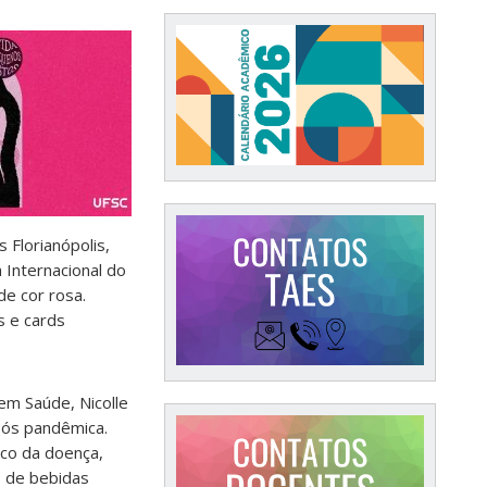
 Florianópolis,
a Internacional do
e cor rosa.
s e cards
em Saúde, Nicolle
pós pandêmica.
sco da doença,
o de bebidas