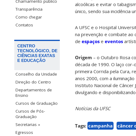
Chamamento público
alcoólicas e evitar o tabag
Transparência
único, sendo sua incidência
Como chegar
Contatos
A UFSC e o Hospital Univers
na prevenção e combate ao 
de
espaços
e
eventos
artíst
CENTRO
TECNOLÓGICO, DE
CIÊNCIAS EXATAS
Origem
– o Outubro Rosa co
E EDUCAÇÃO
década de 1990. O laço cor-de
primeira Corrida pela Cura, r
Conselho da Unidade
anos 2000, com a iluminação
Direção do Centro
Instituto Nacional de Câncer
Departamentos de
divulgando e disponibilizand
Ensino
Cursos de Graduação
Notícias da UFSC
Cursos de Pós-
Graduação
Secretarias »
Tags:
campanha
câncer
Egressos