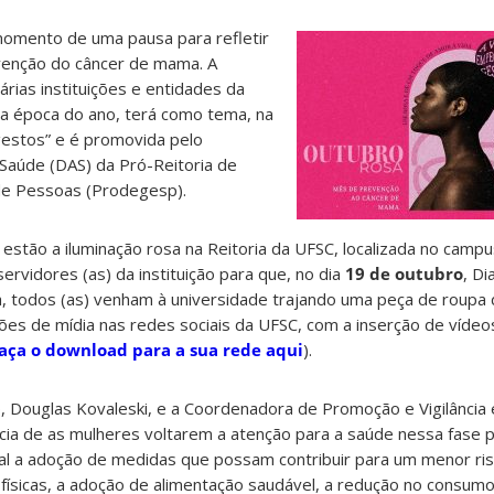
omento de uma pausa para refletir
venção do câncer de mama. A
árias instituições e entidades da
sta época do ano, terá como tema, na
estos” e é promovida pelo
aúde (DAS) da Pró-Reitoria de
e Pessoas (Prodegesp).
stão a iluminação rosa na Reitoria da UFSC, localizada no campus
ervidores (as) da instituição para que, no dia
19 de outubro
, Di
todos (as) venham à universidade trajando uma peça de roupa d
es de mídia nas redes sociais da UFSC, com a inserção de vídeo
aça o download para a sua rede aqui
).
 Douglas Kovaleski, e a Coordenadora de Promoção e Vigilância 
cia de as mulheres voltarem a atenção para a saúde nessa fase 
ial a adoção de medidas que possam contribuir para um menor ri
 físicas, a adoção de alimentação saudável, a redução no consum