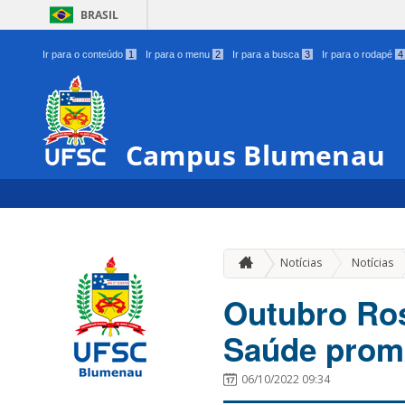
BRASIL
Ir para o conteúdo
1
Ir para o menu
2
Ir para a busca
3
Ir para o rodapé
4
Campus Blumenau
Notícias
Notícias
Outubro Ros
Saúde promo
06/10/2022 09:34