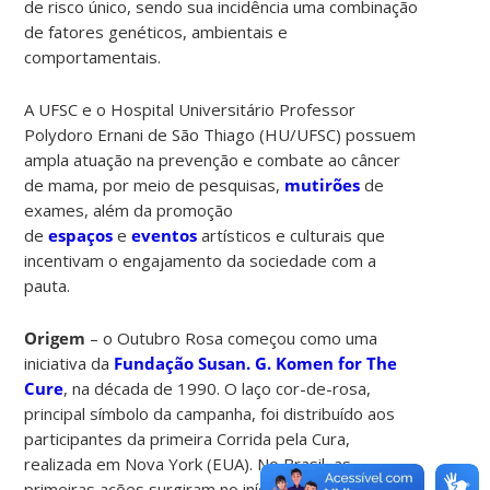
de risco único, sendo sua incidência uma combinação
de fatores genéticos, ambientais e
comportamentais.
A UFSC e o Hospital Universitário Professor
Polydoro Ernani de São Thiago (HU/UFSC) possuem
ampla atuação na prevenção e combate ao câncer
de mama, por meio de pesquisas,
mutirões
de
exames, além da promoção
de
espaços
e
eventos
artísticos e culturais que
incentivam o engajamento da sociedade com a
pauta.
Origem
– o Outubro Rosa começou como uma
iniciativa da
Fundação Susan. G. Komen for The
Cure
, na década de 1990. O laço cor-de-rosa,
principal símbolo da campanha, foi distribuído aos
participantes da primeira Corrida pela Cura,
realizada em Nova York (EUA). No Brasil, as
primeiras ações surgiram no início dos anos 2000,