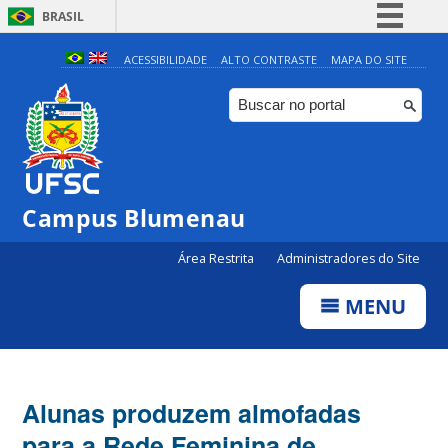
BRASIL
Simplifique!
ACESSIBILIDADE
ALTO CONTRASTE
MAPA DO SITE
Comunica BR
Participe
Acesso à informação
Legislação
Campus Blumenau
Canais
Área Restrita
Administradores do Site
MENU
Alunas produzem almofadas
para a Rede Feminina de