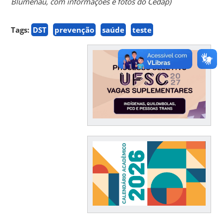
Blumenau, com informações e fotos do Cedap)
Tags:
DST
prevenção
saúde
teste