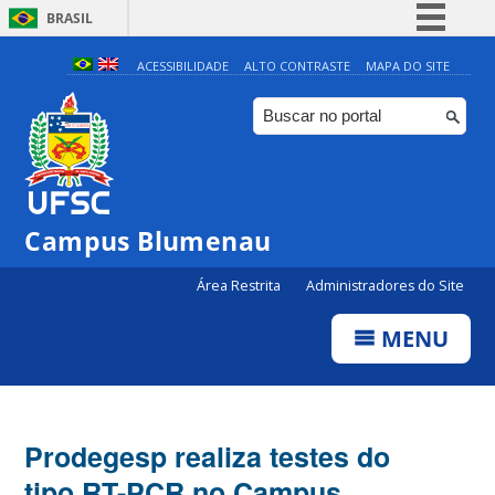
BRASIL
Simplifique!
ACESSIBILIDADE
ALTO CONTRASTE
MAPA DO SITE
Comunica BR
Participe
Acesso à informação
Legislação
Campus Blumenau
Canais
Área Restrita
Administradores do Site
MENU
Prodegesp realiza testes do
tipo RT-PCR no Campus