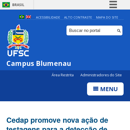
BRASIL
Simplifique!
ACESSIBILIDADE
ALTO CONTRASTE
MAPA DO SITE
Comunica BR
Participe
Acesso à informação
Legislação
Campus Blumenau
Canais
Área Restrita
Administradores do Site
MENU
Cedap promove nova ação de
testagens para a detecção de