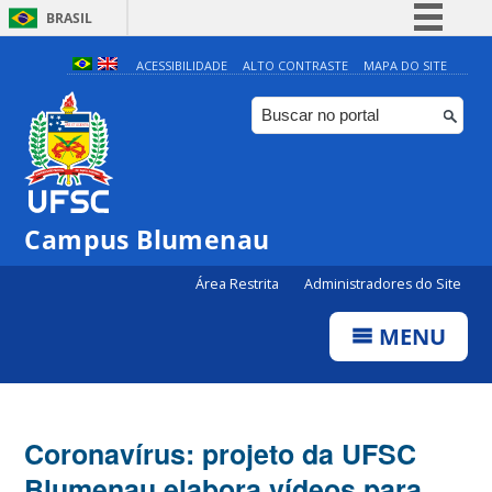
BRASIL
Simplifique!
ACESSIBILIDADE
ALTO CONTRASTE
MAPA DO SITE
Comunica BR
Participe
Acesso à informação
Legislação
Campus Blumenau
Canais
Área Restrita
Administradores do Site
MENU
Coronavírus: projeto da UFSC
Blumenau elabora vídeos para