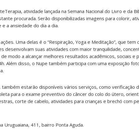
teTerapia, atividade lançada na Semana Nacional do Livro e da Bi
tante procurada. Serão disponibilizadas imagens para colorir, at
e e a ansiedade do dia a dia.
s ações. Uma delas é o “Respiração, Yoga e Meditação”, que tem 
es desenvolvam suas atividades com maior tranquilidade, concen
l, de modo a alcançar melhores resultados acadêmicos, sociais e 
14h. Além disso, o Nupe também participa com uma exposição foto
a.
 também estarão disponíveis vários serviços, como verificação d
coleta para o exame preventivo do câncer do colo do útero, orient
estras, corte de cabelo, atividades para crianças e brechó com pe
a Uruguaiana, 411, bairro Ponta Aguda.