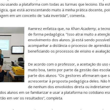
tou usando a plataforma com todas as turmas que leciono. Ela est
ica, que está acrescentando muito à minha prática docente, po
agem em um conceito de ‘sala invertida’”, comenta.
Ramirez enfatiza que, na
Khan Academy
, a tecno
de forma pedagógica. “Isso atrai muito a atenç
envolvimento dos alunos. Já está sendo possível
acompanhar a distância o processo de aprendiz
beneficiando os processos de ensino e avaliação
De acordo com o professor, a aceitação do uso 
muito boa, tanto por parte da gestão das escol
parte dos alunos. “Os gestores afirmaram que 
acrescentar à proposta pedagógica deles. Não h
de nenhum dos envolvidos direta ou indiretament
os alunos em se familiarizar e usar a plataforma no cotidiano es
tão em ver os resultados”, completa.