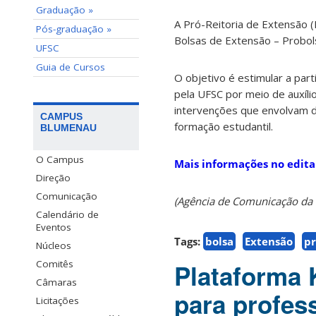
Graduação »
A Pró-Reitoria de Extensão (
Pós-graduação »
Bolsas de Extensão – Probols
UFSC
Guia de Cursos
O objetivo é estimular a pa
pela UFSC por meio de auxíli
intervenções que envolvam d
CAMPUS
formação estudantil.
BLUMENAU
O Campus
Mais informações no edita
Direção
Comunicação
(Agência de Comunicação da
Calendário de
Eventos
Tags:
bolsa
Extensão
p
Núcleos
Comitês
Plataforma 
Câmaras
para profes
Licitações