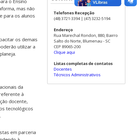
para o Ensino
taforma, mas não
Telefones Recepção
te para os alunos
(48) 3721-3394 | (47) 3232-5194
Endereço
Rua Marechal Rondon, 880, Bairro
pacitar os demais
Salto do Norte, Blumenau - SC
oderão utilizar a
CEP 89065-200
Clique aqui
planeja.
Listas completas de contatos
Docentes
Técnicos Administrativos
acionais da
referente à
ação docente,
sos tecnológicos
.
istas em parceria
endendo à