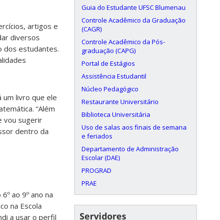
Guia do Estudante UFSC Blumenau
Controle Acadêmico da Graduação
rcícios, artigos e
(CAGR)
dar diversos
Controle Acadêmico da Pós-
o dos estudantes.
graduação (CAPG)
alidades
Portal de Estágios
Assistência Estudantil
Núcleo Pedagógico
 um livro que ele
Restaurante Universitário
atemática. “Além
Biblioteca Universitária
e vou sugerir
Uso de salas aos finais de semana
ssor dentro da
e feriados
Departamento de Administração
Escolar (DAE)
PROGRAD
PRAE
 6º ao 9º ano na
co na Escola
Servidores
i a usar o perfil