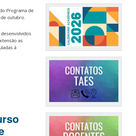
l do Programa de
 de outubro.
o desenvolvidos
extensão as
uladas à
urso
e