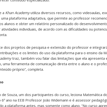
ferecer conteúdo especializado.
ue a
Khan Academy
utiliza diversos recursos, como videoaulas, exe
É uma plataforma adaptativa, que permite ao professor recomen
 os alunos e obter um relatório personalizado do desenvolviment
atividades individuais, de acordo com as dificuldades ou potenci
onta.
rte dos projetos de pesquisa e extensão do professor e integrará
tribuições e os limites do uso da plataforma para o ensino da M
cademy
traz, também vou falar das limitações que ela apresenta 
, uma ferramenta de comunicação direta entre o aluno e o profe
onteúdo próprio”, completa.
no
de Souza, um dos participantes do curso, leciona Matemática do
o 6º ano na EEB Professor João Widemann e é assessor pedagógi
izado a plataforma antes, mas somente como aluno. “No curso aprend