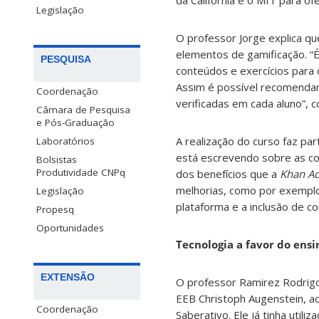
da Califórnia e o MIT para o
Legislação
O professor Jorge explica q
elementos de gamificação. “
PESQUISA
conteúdos e exercícios para
Assim é possível recomendar 
Coordenação
verificadas em cada aluno”, c
Câmara de Pesquisa
e Pós-Graduação
A realização do curso faz pa
Laboratórios
está escrevendo sobre as con
Bolsistas
Produtividade CNPq
dos benefícios que a
Khan A
melhorias, como por exemplo
Legislação
plataforma e a inclusão de c
Propesq
Oportunidades
Tecnologia a favor do ensi
EXTENSÃO
O professor Ramirez Rodrigo 
EEB Christoph Augenstein, a
Coordenação
Saberativo. Ele já tinha util