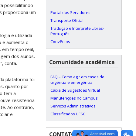
á possibilitando
is proporciona um
Portal dos Servidores
Transporte Oficial
Tradução e Intérprete Libras-
Português
logia é utilizada
Convênios
ão e aumenta o
, em tempo real,
agem dos alunos,
Comunidade acadêmica
”, conta.
FAQ – Como agir em casos de
da plataforma foi
urgência e emergência
as, quanto por
Caixa de Sugestões Virtual
só tem a
Manutenções no Campus
ouve resistência
Serviços Administrativos
e. Ao contrário,
Classificados UFSC
colar e
CONTATOS