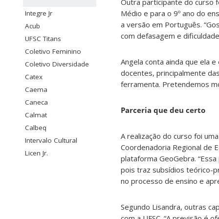
Outra participante do curso f
Médio e para o 9º ano do ens
Integre Jr
a versão em Português. “Gost
Acub
com defasagem e dificuldades
UFSC Titans
Coletivo Feminino
Angela conta ainda que ela 
Coletivo Diversidade
docentes, principalmente das 
Catex
ferramenta. Pretendemos mont
Caema
Caneca
Parceria que deu certo
Calmat
Calbeq
A realização do curso foi um
Intervalo Cultural
Coordenadoria Regional de E
Licen Jr.
plataforma GeoGebra. “Essa p
pois traz subsídios teórico-
no processo de ensino e apre
Segundo Lisandra, outras cap
com a UFSC. “A previsão é o