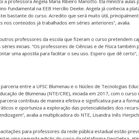
oi a professora Angela Maria Ribeiro Mariotto. Ela ministra aulas 
ino Fundamental na EEB Hercílio Deeke. Angela já conhecia a pla
ei bastante do curso. Acredito que será muito útil, principalmen
 nos conteúdos já trabalhados em séries anteriores”, avalia.
e outros professores da escola que fizeram o curso pretendem ca
séries iniciais. “Os professores de Ciências e de Física também p
ar uma apostila para facilitar o seu uso. Espero que dê certo”, 
a parceria entre a UFSC Blumenau e o Núcleo de Tecnologias Educ
ducação de Blumenau (NTE/CRE), iniciada em 2017, com o curso 
arceria contribuiu de maneira efetiva e significativa para a form
práticos e oportuniza a exploração das potencialidades dos recur
ndizagem”, avalia a multiplicadora do NTE, Lisandra Inês Herpich
acitações para professores da rede pública estadual estão prev
fertar uma segunda edição do curso da plataforma GeoGebra, at