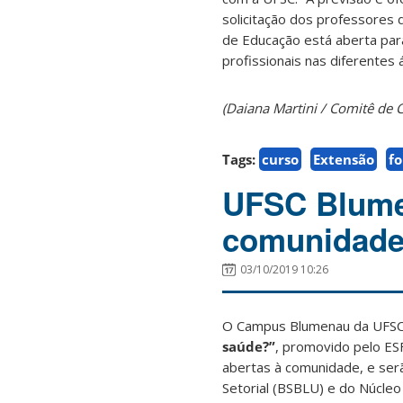
solicitação dos professores
de Educação está aberta par
profissionais nas diferentes 
(Daiana Martini / Comitê d
Tags:
curso
Extensão
f
UFSC Blumen
comunidade
03/10/2019 10:26
O Campus Blumenau da UFSC p
saúde?”
, promovido pelo ESF
abertas à comunidade, e serã
Setorial (BSBLU) e do Núcle