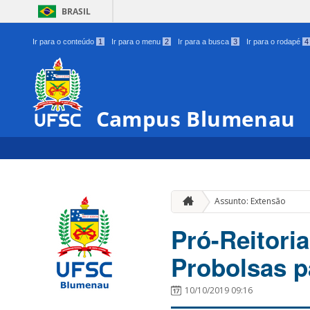
BRASIL
Ir para o conteúdo
1
Ir para o menu
2
Ir para a busca
3
Ir para o rodapé
4
Campus Blumenau
Assunto: Extensão
Pró-Reitoria
Probolsas p
10/10/2019 09:16