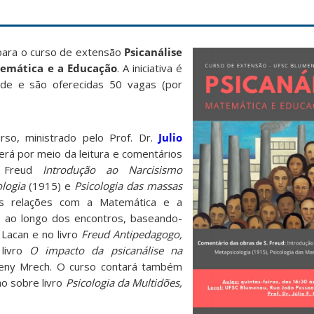
 para o curso de extensão
Psicanálise
temática e a Educação
. A iniciativa é
ade e são oferecidas 50 vagas (por
rso, ministrado pelo Prof. Dr.
Julio
erá por meio da leitura e comentários
d Freud
Introdução ao Narcisismo
logia
(1915) e
Psicologia das massas
s relações com a Matemática e a
s ao longo dos encontros, baseando-
Lacan e no livro
Freud Antipedagogo,
 livro
O impacto da psicanálise na
eny Mrech. O curso contará também
o sobre livro
Psicologia da Multidões,