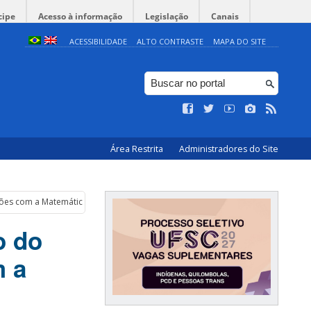
cipe
Acesso à informação
Legislação
Canais
ACESSIBILIDADE
ALTO CONTRASTE
MAPA DO SITE
Área Restrita
Administradores do Site
ações com a Matemática e a Educação”
o do
m a