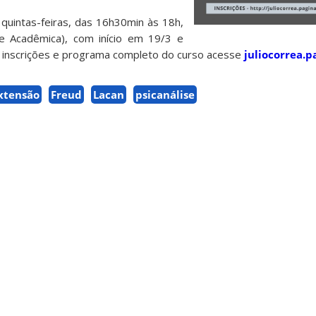
 quintas-feiras, das 16h30min às 18h,
e Acadêmica), com início em 19/3 e
inscrições e programa completo do curso acesse
juliocorrea.p
xtensão
Freud
Lacan
psicanálise