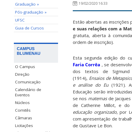
19/02/2020 16:33
Graduação »
Pós-graduação »
UFSC
E
stão abertas as inscrições
Guia de Cursos
e suas relações com a Ma
gratuita, aberta à comunid
ordem de inscrição).
CAMPUS
BLUMENAU
Esta segunda edição do cu
Faria Corrêa
, se desenvolv
O Campus
dos textos de Sigmun
Direção
(1914),
Ensaios de Metapsico
Comunicação
e análise do Eu
(1921). A
Calendário de
Educação serão introduzida
Eventos
se nos
matemas
de Jacques 
Núcleos
de Catherine Millot, e do
Comitês
educação organizado,
por L
Câmaras
com apresentação de trabalh
de Gustave Le Bon.
Licitações