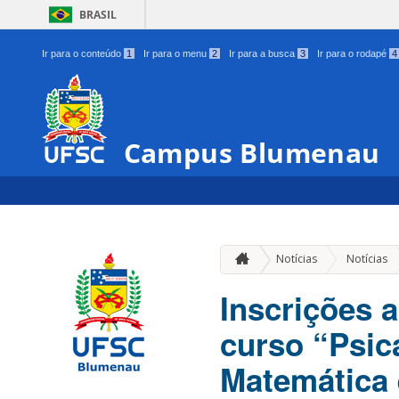
BRASIL
Ir para o conteúdo
1
Ir para o menu
2
Ir para a busca
3
Ir para o rodapé
4
Campus Blumenau
Notícias
Notícias
Inscrições 
curso “Psic
Matemática 