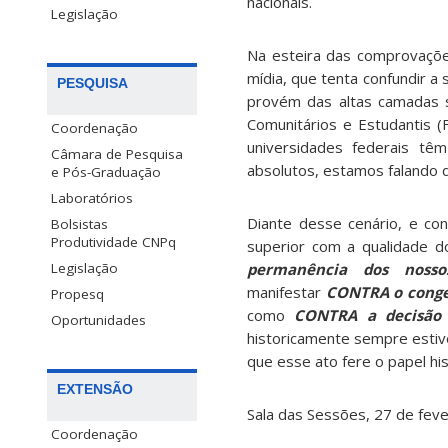
nacionais.
Legislação
Na esteira das comprovaçõe
mídia, que tenta confundir a
PESQUISA
provém das altas camadas s
Comunitários e Estudantis 
Coordenação
universidades federais tê
Câmara de Pesquisa
absolutos, estamos falando 
e Pós-Graduação
Laboratórios
Diante desse cenário, e co
Bolsistas
Produtividade CNPq
superior com a qualidade 
permanência dos nosso
Legislação
manifestar
CONTRA o conge
Propesq
como
CONTRA a decisão 
Oportunidades
historicamente sempre estiv
que esse ato fere o papel his
EXTENSÃO
Sala das Sessões, 27 de feve
Coordenação