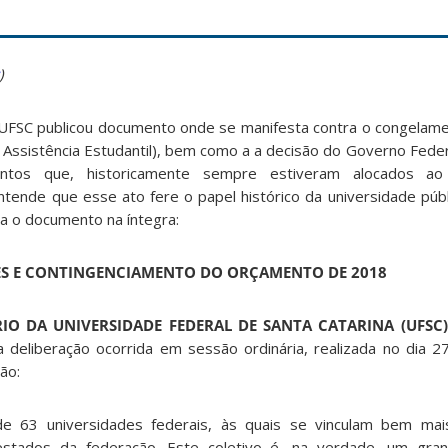
)
 UFSC publicou documento onde se manifesta contra o congelam
 Assistência Estudantil), bem como a a decisão do Governo Feder
entos que, historicamente sempre estiveram alocados a
ntende que esse ato fere o papel histórico da universidade públ
eia o documento na íntegra:
S E CONTINGENCIAMENTO DO ORÇAMENTO DE 2018
IO DA UNIVERSIDADE FEDERAL DE SANTA CATARINA (UFSC)
a deliberação ocorrida em sessão ordinária, realizada no dia 2
ão:
de 63 universidades federais, às quais se vinculam bem m
stados da federação. Este coletivo é, na verdade, um gra