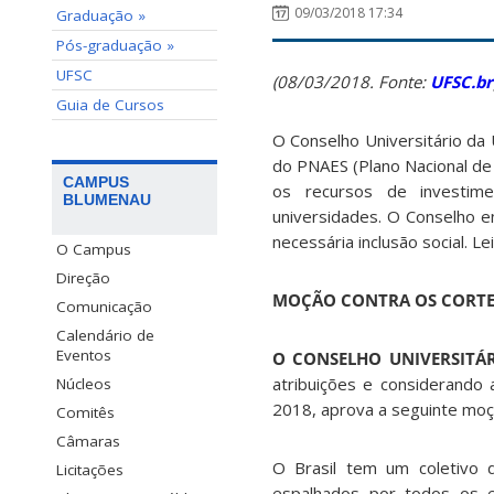
09/03/2018 17:34
Graduação »
Pós-graduação »
UFSC
(08/03/2018. Fonte:
UFSC.br
Guia de Cursos
O Conselho Universitário da
do PNAES (Plano Nacional de
CAMPUS
os recursos de investim
BLUMENAU
universidades. O Conselho e
necessária inclusão social. L
O Campus
Direção
MOÇÃO CONTRA OS CORTE
Comunicação
Calendário de
Eventos
O CONSELHO UNIVERSITÁR
atribuições e considerando 
Núcleos
2018, aprova a seguinte moç
Comitês
Câmaras
O Brasil tem um coletivo 
Licitações
espalhados por todos os e