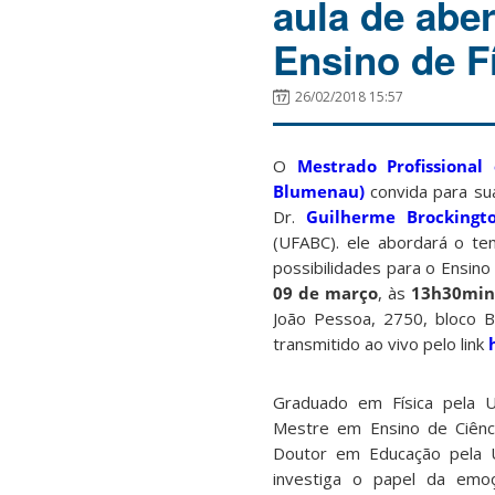
aula de abe
Ensino de F
26/02/2018 15:57
O
Mestrado Profissional
Blumenau)
convida para su
Dr.
Guilherme Brockingt
(UFABC). ele abordará o tem
possibilidades para o Ensino 
09 de março
, às
13h30min
João Pessoa, 2750, bloco B
transmitido ao vivo pelo link
h
Graduado em Física pela U
Mestre em Ensino de Ciênc
Doutor em Educação pela U
investiga o papel da emo