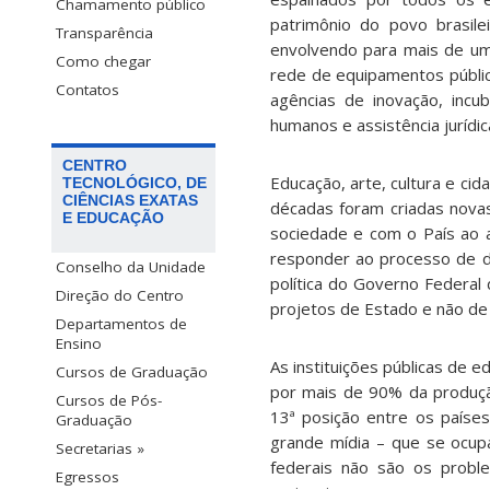
Chamamento público
patrimônio do povo brasile
Transparência
envolvendo para mais de um
Como chegar
rede de equipamentos público
Contatos
agências de inovação, incu
humanos e assistência jurídic
CENTRO
Educação, arte, cultura e cid
TECNOLÓGICO, DE
CIÊNCIAS EXATAS
décadas foram criadas nova
E EDUCAÇÃO
sociedade e com o País ao 
responder ao processo de de
Conselho da Unidade
política do Governo Federal
Direção do Centro
projetos de Estado e não de
Departamentos de
Ensino
As instituições públicas de 
Cursos de Graduação
por mais de 90% da produção
Cursos de Pós-
13ª posição entre os países
Graduação
grande mídia – que se ocupa
Secretarias »
federais não são os probl
Egressos