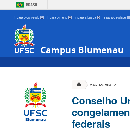
BRASIL
Ir para o conteúdo
1
Ir para o menu
2
Ir para a busca
3
Ir para o rodapé
4
Campus Blumenau
Assunto: ensino
Conselho Un
congelament
federais