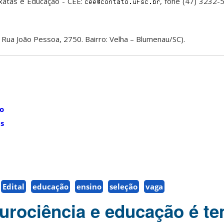
xatas e Educação - CEE:
, fone (47) 3232-
 Rua João Pessoa, 2750. Bairro: Velha – Blumenau/SC).
ão
s
Edital
educação
ensino
seleção
vaga
eurociência e educação é t