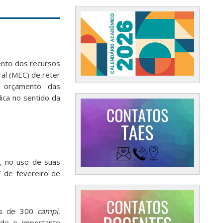
ento dos recursos
al (MEC) de reter
o orçamento das
ica no sentido da
, no uso de suas
7 de fevereiro de
ais de 300
campi
,
nde e importante