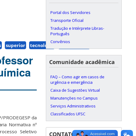
Portal dos Servidores
Transporte Oficial
Tradução e Intérprete Libras-
Português
Convênios
s
superior
tecnologia
universidade
ofessor
Comunidade acadêmica
uímica
FAQ – Como agir em casos de
urgência e emergência
Caixa de Sugestões Virtual
Manutenções no Campus
Serviços Administrativos
Classificados UFSC
DDP/PRODEGESP da
aria Normativa nº
rocesso Seletivo
CONTATOS