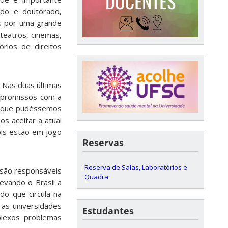
ado e doutorado,
s por uma grande
 teatros, cinemas,
rios de direitos
. Nas duas últimas
mpromissos com a
a que pudéssemos
s aceitar a atual
ois estão em jogo
Reservas
Reserva de Salas, Laboratórios e
, são responsáveis
Quadra
evando o Brasil a
do que circula na
 as universidades
Estudantes
plexos problemas