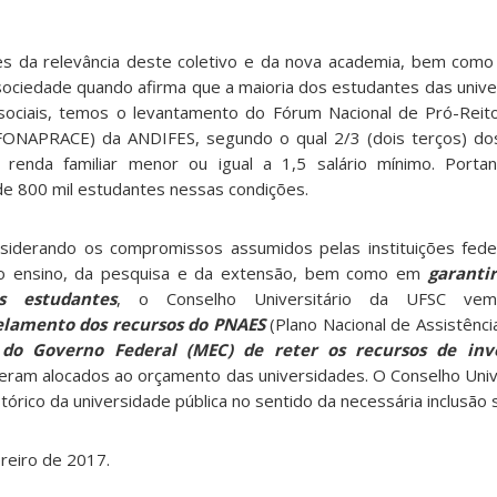
s da relevância deste coletivo e da nova academia, bem como
 sociedade quando afirma que a maioria dos estudantes das unive
ociais, temos o levantamento do Fórum Nacional de Pró-Reit
(FONAPRACE) da ANDIFES, segundo o qual 2/3 (dois terços) do
m renda familiar menor ou igual a 1,5 salário mínimo. Port
de 800 mil estudantes nessas condições.
nsiderando os compromissos assumidos pelas instituições fed
do ensino, da pesquisa e da extensão, bem como em
garantir
s estudantes
, o Conselho Universitário da UFSC ve
lamento dos recursos do PNAES
(Plano Nacional de Assistênci
do Governo Federal (MEC) de reter os recursos de inv
eram alocados ao orçamento das universidades. O Conselho Univ
tórico da universidade pública no sentido da necessária inclusão s
reiro de 2017.