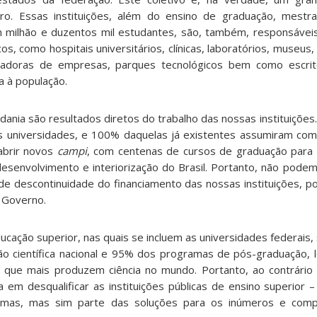
iro. Essas instituições, além do ensino de graduação, mestr
 milhão e duzentos mil estudantes, são, também, responsávei
s, como hospitais universitários, clínicas, laboratórios, museus,
badoras de empresas, parques tecnológicos bem como escritó
a à população.
adania são resultados diretos do trabalho das nossas instituições
s universidades, e 100% daquelas já existentes assumiram co
abrir novos
campi
, com centenas de cursos de graduação par
senvolvimento e interiorização do Brasil. Portanto, não podemo
 de descontinuidade do financiamento das nossas instituições, p
 Governo.
educação superior, nas quais se incluem as universidades federais
 científica nacional e 95% dos programas de pós-graduação, l
 que mais produzem ciência no mundo. Portanto, ao contrário 
 em desqualificar as instituições públicas de ensino superior –
emas, mas sim parte das soluções para os inúmeros e com