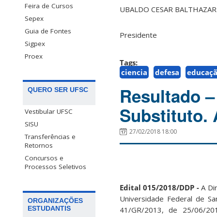
Feira de Cursos
UBALDO CESAR BALTHAZAR
Sepex
Guia de Fontes
Presidente
Sigpex
Proex
Tags:
ciencia
defesa
educaç
Resultado –
QUERO SER UFSC
Substituto.
Vestibular UFSC
SISU
27/02/2018 18:00
Transferências e
Retornos
Concursos e
Processos Seletivos
Edital 015/2018/DDP -
A Di
Universidade Federal de San
ORGANIZAÇÕES
ESTUDANTIS
41/GR/2013, de 25/06/2013